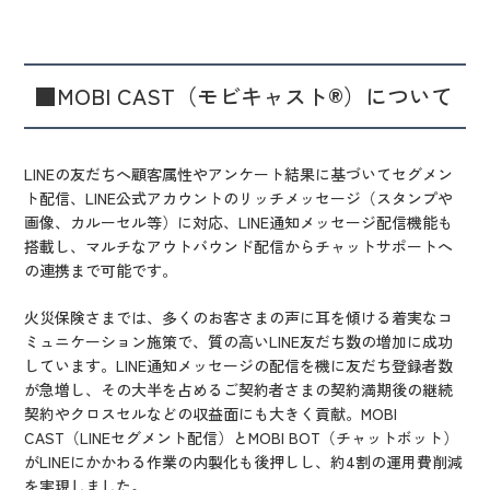
■MOBI CAST（モビキャスト®）について
LINEの友だちへ顧客属性やアンケート結果に基づいてセグメン
ト配信、LINE公式アカウントのリッチメッセージ（スタンプや
画像、カルーセル等）に対応、LINE通知メッセージ配信機能も
搭載し、マルチなアウトバウンド配信からチャットサポートへ
の連携まで可能です。
火災保険さまでは、多くのお客さまの声に耳を傾ける着実なコ
ミュニケーション施策で、質の高いLINE友だち数の増加に成功
しています。LINE通知メッセージの配信を機に友だち登録者数
が急増し、その大半を占めるご契約者さまの契約満期後の継続
契約やクロスセルなどの収益面にも大きく貢献。MOBI
CAST（LINEセグメント配信）とMOBI BOT（チャットボット）
がLINEにかかわる作業の内製化も後押しし、約4割の運用費削減
を実現しました。