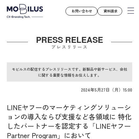
お問い合わせ
資料請求
PRESS RELEASE
モビルスとは
プレスリリース
サービス
導入事例
モビルスの配信するプレスリリースです。新製品や新サービス、会社
に関する重要な情報をお伝えします。
ユースケース
お知らせ
2024年5月27日（月）15:00
セミナー
LINEヤフーのマーケティングソリューシ
お役立ち資料
ョンの導入ならび支援など各領域に 特化
会社案内
したパートナーを認定する「LINEヤフー
採用情報
Partner Program」において