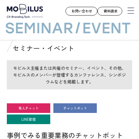
お問い合わせ
資料請求
モビルスとは
セミナー・イベント
サービス
導入事例
モビルス主催または共催のセミナー、イベント、その他、
モビルスのメンバーが登壇するカンファレンス、シンポジ
ユースケース
ウムなどを掲載します。
お知らせ
セミナー
お役立ち資料
有人チャット
チャットボット
会社案内
LINE配信
採用情報
事例でみる重要業務のチャットボット