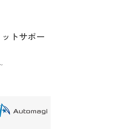
ャットサポー
～