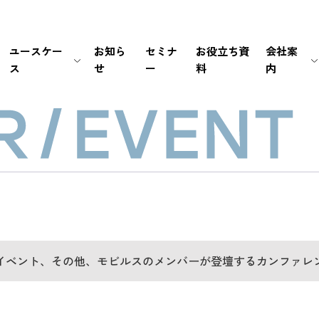
ユースケー
お知ら
セミナ
お役立ち資
会社案
ス
せ
ー
料
内
生保・損保
待ち時間・あふれ呼を改善
会社情報
新卒採用
経営情報
銀行・証券
書類手続き自動化
マネジメント
中途採用
IRライブラリ
メーカー
セキュリティの高い個別応対を
ミッション / バリュー
IRカレンダー
EC・小売り
ユーザーの利便性を向
個人情報の取扱いにつ
FAQ
その他（官公庁・インフラ）
電話応対時間を削減
PCI DSS認証について
免責事項
導入前後のサポートで
サステナビリティポリ
電子公告
イベント、その他、モビルスのメンバーが登壇するカンファレ