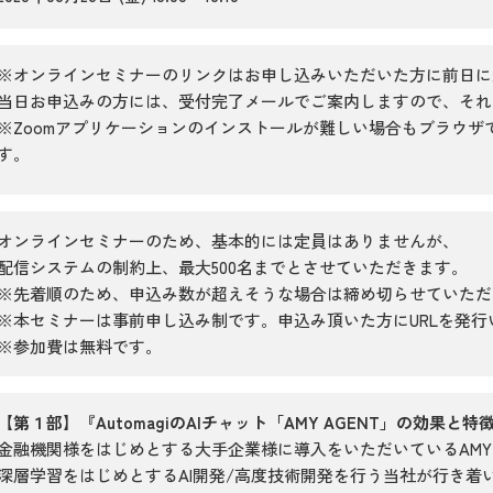
※オンラインセミナーのリンクはお申し込みいただいた方に前日に
当日お申込みの方には、受付完了メールでご案内しますので、それ
※Zoomアプリケーションのインストールが難しい場合もブラウザ
す。
オンラインセミナーのため、基本的には定員はありませんが、
配信システムの制約上、最大500名までとさせていただきます。
※先着順のため、申込み数が超えそうな場合は締め切らせていただ
※本セミナーは事前申し込み制です。申込み頂いた方にURLを発行
※参加費は無料です。
【第１部】『AutomagiのAIチャット「AMY AGENT」の効果と特
金融機関様をはじめとする大手企業様に導入をいただいているAMY A
深層学習をはじめとするAI開発/高度技術開発を行う当社が行き着