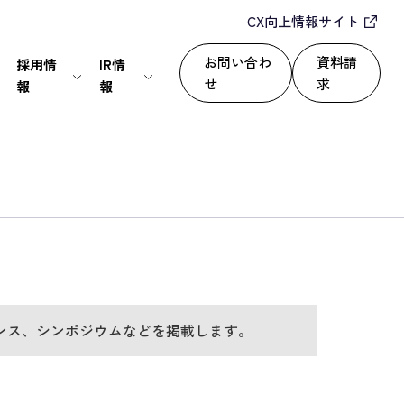
CX向上情報サイト
お問い合わ
資料請
採用情
IR情
せ
求
報
報
IT・通信
24/365で顧客満足度を向上
セールスパートナー
株式情報
上
いて
サービス
自動化によるROI改善
情報セキュリティ基本方針
ディスクロージャーポリシー
運用改善
シー
ンス、シンポジウムなどを掲載します。