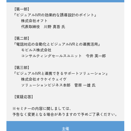
【第一部】
『ビジュアルIVRの効果的な誘導設計のポイント』
株式会社オフト
代表取締役 川野 真吾 氏
【第二部】
『電話対応の自動化とビジュアルIVRとの連携活用』
モビルス株式会社
コンサルティングセールスユニット 今井 英一郎
【第三部】
『ビジュアルIVRと連携できるサポートソリューション』
株式会社オウケイウェイヴ
ソリューションビジネス本部 菅原 一雄 氏
【質疑応答】
※セミナーの内容に関しましては、
予告なく変更となる場合がありますので予めご了承ください。
主催