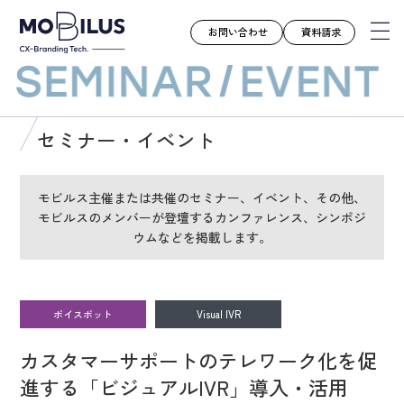
お問い合わせ
資料請求
モビルスとは
セミナー・イベント
サービス
導入事例
モビルス主催または共催のセミナー、イベント、その他、
モビルスのメンバーが登壇するカンファレンス、シンポジ
ユースケース
ウムなどを掲載します。
お知らせ
セミナー
お役立ち資料
ボイスボット
Visual IVR
会社案内
カスタマーサポートのテレワーク化を促
採用情報
進する「ビジュアルIVR」導入・活用