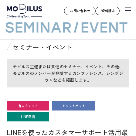
お問い合わせ
資料請求
モビルスとは
セミナー・イベント
サービス
導入事例
モビルス主催または共催のセミナー、イベント、その他、
モビルスのメンバーが登壇するカンファレンス、シンポジ
ユースケース
ウムなどを掲載します。
お知らせ
セミナー
お役立ち資料
有人チャット
チャットボット
会社案内
LINE配信
採用情報
LINEを使ったカスタマーサポート活用最