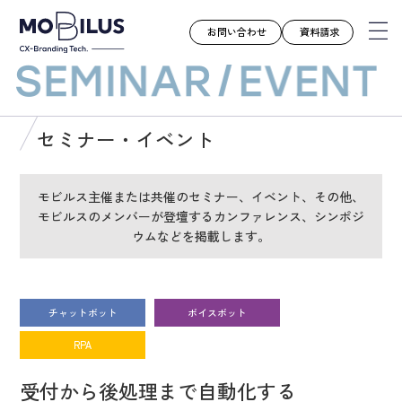
お問い合わせ
資料請求
モビルスとは
セミナー・イベント
サービス
導入事例
モビルス主催または共催のセミナー、イベント、その他、
モビルスのメンバーが登壇するカンファレンス、シンポジ
ユースケース
ウムなどを掲載します。
お知らせ
セミナー
お役立ち資料
チャットボット
ボイスボット
会社案内
RPA
採用情報
受付から後処理まで自動化する