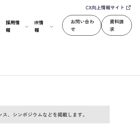
CX向上情報サイト
お問い合わ
資料請
採用情
IR情
せ
求
報
報
IT・通信
24/365で顧客満足度を向上
セールスパートナー
株式情報
上
いて
サービス
自動化によるROI改善
情報セキュリティ基本方針
ディスクロージャーポリシー
運用改善
シー
ンス、シンポジウムなどを掲載します。