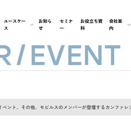
ユースケー
お知ら
セミナ
お役立ち資
会社案
ス
せ
ー
料
内
生保・損保
待ち時間・あふれ呼を改善
会社情報
新卒採用
経営情報
銀行・証券
書類手続き自動化
マネジメント
中途採用
IRライブラリ
メーカー
セキュリティの高い個別応対を
ミッション / バリュー
IRカレンダー
EC・小売り
ユーザーの利便性を向
個人情報の取扱いにつ
FAQ
その他（官公庁・インフラ）
電話応対時間を削減
PCI DSS認証について
免責事項
導入前後のサポートで
サステナビリティポリ
電子公告
イベント、その他、モビルスのメンバーが登壇するカンファレ