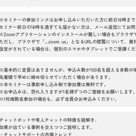
※セミナーの参加リンクはお申し込みいただいた方に前日16時ま
セミナー前日の16時を過ぎても届かない方は、メール返信にてお
※Zoomアプリケーションのインストールが難しい場合もブラウザ
ただし、ブラウザで「...zoom. us」となるURLの閲覧について
設定がされている場合は、個別のスマホやタブレットでご受講くだ
※基本的に定員はありませんが、申込み数が100名を超える多数の
先着順で早めに締め切らせていただく場合があります。
※本セミナーは事前申し込み制で参加費は無料です。
※お申込みは、恐れ入りますが1名様ずつのご登録をお願いします
※1社複数名参加の場合も、必ず全員分お申込みください。
チャットボットや有人チャットの特徴を紐解き、
効果が出ている事例を交えつつご説明します。
・チャットサポートの市場トレンド