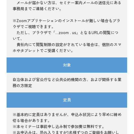
メールが届かない方は、セミナー案内メールの送信元にある
事務局までご連絡ください。
※Zoomアプリケーションのインストールが難しい場合もブラ
ウザでご視聴できます。
ただし、ブラウザで「…zoom . us」となるURLの閲覧につ
いて、
貴社内にて閲覧制限の設定がされている場合は、個別のスマ
ホやタブレットでご受講ください。
対象
自治体および官公庁など公共公的機関の方、および関係する業
務の方限定
定員
※基本的に定員はありませんが、申込み状況により早めに締め
切る場合があります。
※本セミナーは事前申し込み制で参加費は無料です。
※お申込みは、恐れ入りますが1名様ずつのご登録をお願いし