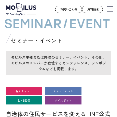
お問い合わせ
資料請求
モビルスとは
セミナー・イベント
サービス
導入事例
モビルス主催または共催のセミナー、イベント、その他、
モビルスのメンバーが登壇するカンファレンス、シンポジ
ユースケース
ウムなどを掲載します。
お知らせ
セミナー
お役立ち資料
有人チャット
チャットボット
会社案内
LINE配信
ボイスボット
採用情報
自治体の住民サービスを変えるLINE公式