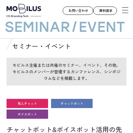
お問い合わせ
資料請求
モビルスとは
セミナー・イベント
サービス
導入事例
モビルス主催または共催のセミナー、イベント、その他、
モビルスのメンバーが登壇するカンファレンス、シンポジ
ユースケース
ウムなどを掲載します。
お知らせ
セミナー
お役立ち資料
有人チャット
チャットボット
会社案内
ボイスボット
採用情報
チャットボット&ボイスボット活用の先