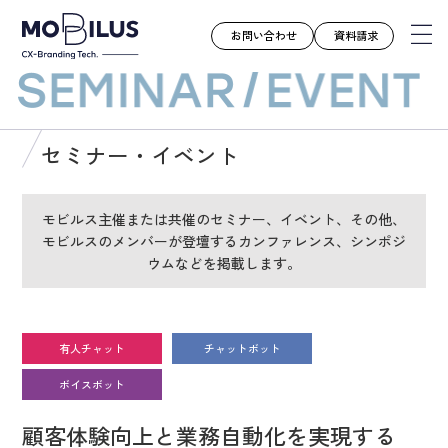
お問い合わせ
資料請求
モビルスとは
セミナー・イベント
サービス
導入事例
モビルス主催または共催のセミナー、イベント、その他、
モビルスのメンバーが登壇するカンファレンス、シンポジ
ユースケース
ウムなどを掲載します。
お知らせ
セミナー
お役立ち資料
有人チャット
チャットボット
会社案内
ボイスボット
採用情報
顧客体験向上と業務自動化を実現する