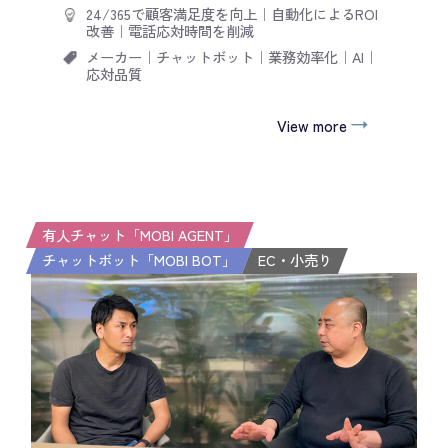
24/365で顧客満足度を向上
｜
自動化によるROI
改善
｜
電話応対時間を削減
メーカー
｜
チャットボット
｜
業務効率化
｜
AI
｜
応対品質
View more
有人チャット「MOBI AGENT」
チャットボット「MOBI BOT」
EC・小売り