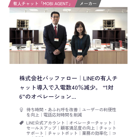
有人チャット「MOBI AGENT」
メーカー
株式会社バッファロー｜LINEの有人チ
ャット導入で入電数40％減少。 “1対
6”のオペレーション...
待ち時間・あふれ呼を改善
｜
ユーザーの利便性
を向上
｜
電話応対時間を削減
LINE公式アカウント
｜
オペレーターチャット
｜
セールスアップ
｜
顧客満足度の向上
｜
チャット
サポート
｜
チャットボット
｜
業務の効率化
｜
コ