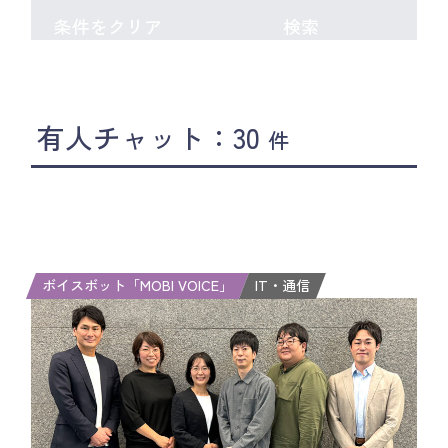
条件をクリア
検索
有人チャット：30
件
ボイスボット「MOBI VOICE」
IT・通信