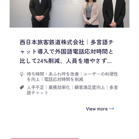
西日本旅客鉄道株式会社｜多言語チ
ャット導入で外国語電話応対時間と
比して24%削減、人員を増やさず...
待ち時間・あふれ呼を改善
｜
ユーザーの利便性
を向上
｜
電話応対時間を削減
人手不足
｜
業務効率化
｜
顧客満足度向上
｜
多言
語チャット
View more