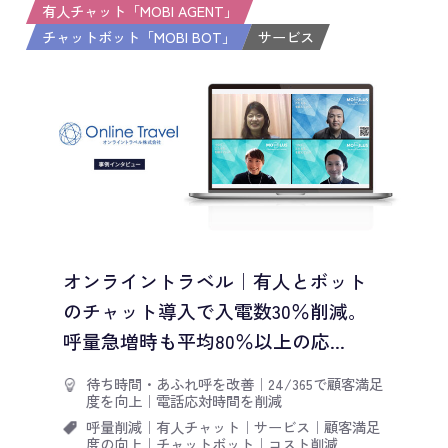
有人チャット「MOBI AGENT」
チャットボット「MOBI BOT」
サービス
オンライントラベル｜有人とボット
のチャット導入で入電数30％削減。
呼量急増時も平均80％以上の応...
待ち時間・あふれ呼を改善
｜
24/365で顧客満足
度を向上
｜
電話応対時間を削減
呼量削減
｜
有人チャット
｜
サービス
｜
顧客満足
度の向上
｜
チャットボット
｜
コスト削減