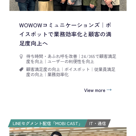
WOWOWコミュニケーションズ｜ボ
イスボットで業務効率化と顧客の満
足度向上へ
待ち時間・あふれ呼を改善
｜
24/365で顧客満足
度を向上
｜
ユーザーの利便性を向上
顧客満足度の向上
｜
ボイスボット
｜
従業員満足
度の向上
｜
業務効率化
View more
LINEセグメント配信「MOBI CAST」
IT・通信