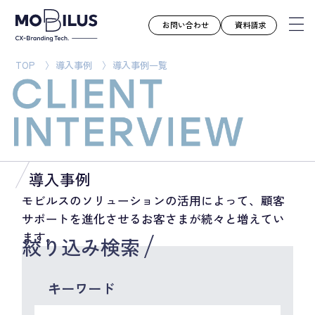
お問い合わせ
資料請求
TOP
導入事例
導入事例一覧
モビルスとは
サービス
導入事例
ユースケース
導入事例
お知らせ
モビルスのソリューションの活用によって、顧客
サポートを進化させるお客さまが続々と増えてい
セミナー
ます。
絞り込み検索
お役立ち資料
会社案内
キーワード
採用情報