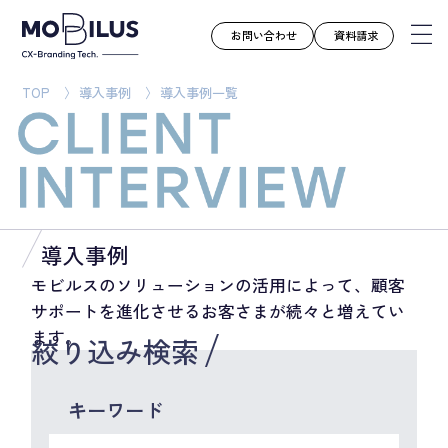
お問い合わせ
資料請求
TOP
導入事例
導入事例一覧
モビルスとは
サービス
導入事例
ユースケース
導入事例
お知らせ
モビルスのソリューションの活用によって、顧客
サポートを進化させるお客さまが続々と増えてい
セミナー
ます。
絞り込み検索
お役立ち資料
会社案内
キーワード
採用情報