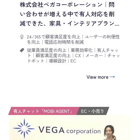
株式会社ベガコーポレーション｜問
い合わせが増える中で有人対応を削
減できた、家具・インテリアブラン...
24/365で顧客満足度を向上
｜
ユーザーの利便性
を向上
｜
電話応対時間を削減
従業員満足度の向上
｜
業務効率化
｜
有人チャッ
ト
｜
顧客満足度の向上
｜
CX
｜
メーカー
｜
チャッ
トボット
｜
導線設計
｜
EC
View more
有人チャット「MOBI AGENT」
EC・小売り