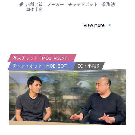
応対品質
｜
メーカー
｜
チャットボット
｜
業務効
率化
｜
AI
View more
有人チャット「MOBI AGENT」
チャットボット「MOBI BOT」
EC・小売り