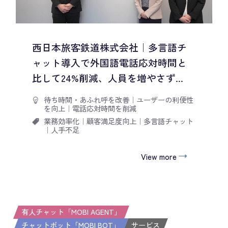
西日本旅客鉄道株式会社｜多言語チ
ャット導入で外国語電話応対時間と
比して24%削減、人員を増やさず...
待ち時間・あふれ呼を改善
｜
ユーザーの利便性
を向上
｜
電話応対時間を削減
業務効率化
｜
顧客満足度向上
｜
多言語チャット
｜
人手不足
View more
有人チャット「MOBI AGENT」
チャットボット「MOBI BOT」
サービス