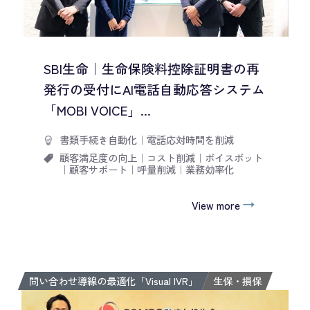
SBI生命｜生命保険料控除証明書の再
発行の受付にAI電話自動応答システム
「MOBI VOICE」...
書類手続き自動化
｜
電話応対時間を削減
顧客満足度の向上
｜
コスト削減
｜
ボイスボット
｜
顧客サポート
｜
呼量削減
｜
業務効率化
View more
問い合わせ導線の最適化「Visual IVR」
生保・損保