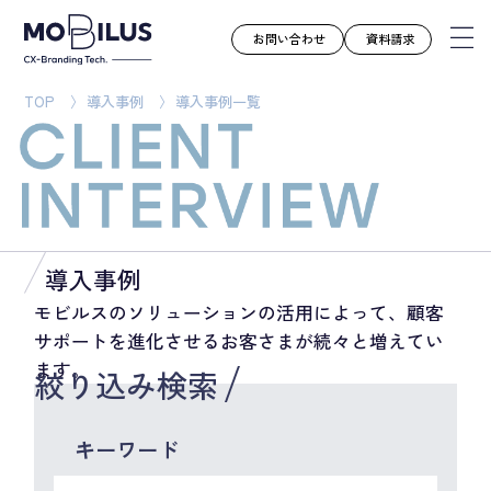
お問い合わせ
資料請求
TOP
導入事例
導入事例一覧
モビルスとは
サービス
導入事例
ユースケース
導入事例
お知らせ
モビルスのソリューションの活用によって、顧客
サポートを進化させるお客さまが続々と増えてい
セミナー
ます。
絞り込み検索
お役立ち資料
会社案内
キーワード
採用情報