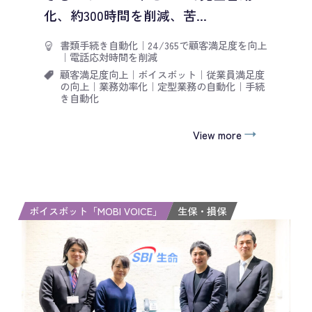
化、約300時間を削減、苦...
書類手続き自動化
｜
24/365で顧客満足度を向上
｜
電話応対時間を削減
顧客満足度向上
｜
ボイスボット
｜
従業員満足度
の向上
｜
業務効率化
｜
定型業務の自動化
｜
手続
き自動化
View more
ボイスボット「MOBI VOICE」
生保・損保