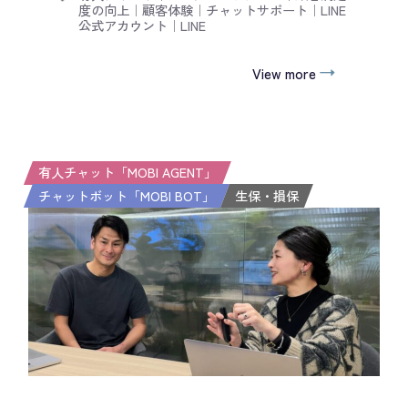
度の向上
｜
顧客体験
｜
チャットサポート
｜
LINE
公式アカウント
｜
LINE
View more
有人チャット「MOBI AGENT」
チャットボット「MOBI BOT」
生保・損保