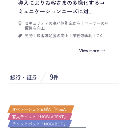
導入によりお客さまの多様化するコ
ミュニケーションニーズに対...
セキュリティの高い個別応対を
｜
ユーザーの利
便性を向上
開発
｜
顧客満足度の向上
｜
業務効率化
｜
CX
View more
9
銀行・証券
件
オペレーション支援AI「MooA」
有人チャット「MOBI AGENT」
チャットボット「MOBI BOT」