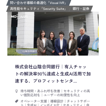
問い合わせ導線の最適化「Visual IVR」
高性能セキュリティ「Security Suite」
銀行・証券
株式会社山陰合同銀行｜有人チャッ
トの解決率90％達成と生成AI活用で加
速する、プロフィットセンタ...
待ち時間・あふれ呼を改善
｜
セキュリティの高
い個別応対を
｜
ユーザーの利便性を向上
オペレーター支援
｜
導線設計
｜
チャットサポー
ト
｜
生成AI
｜
ノンボイス化
｜
セキュリティ
｜
自