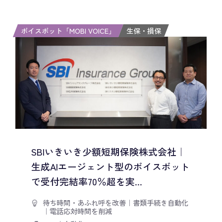
ボイスボット「MOBI VOICE」
生保・損保
SBIいきいき少額短期保険株式会社｜
生成AIエージェント型のボイスボット
で受付完結率70％超を実...
待ち時間・あふれ呼を改善
｜
書類手続き自動化
｜
電話応対時間を削減