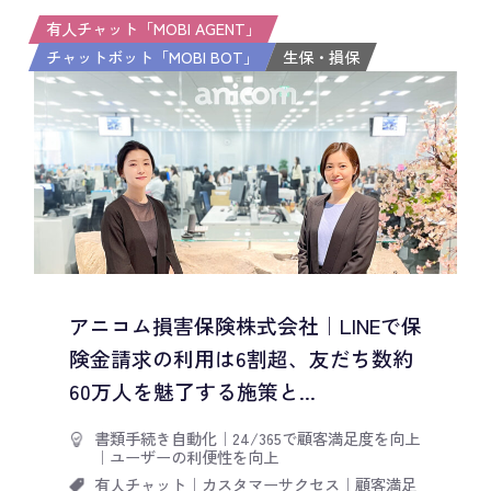
有人チャット「MOBI AGENT」
チャットボット「MOBI BOT」
生保・損保
アニコム損害保険株式会社｜LINEで保
険金請求の利用は6割超、友だち数約
60万人を魅了する施策と...
書類手続き自動化
｜
24/365で顧客満足度を向上
｜
ユーザーの利便性を向上
有人チャット
｜
カスタマーサクセス
｜
顧客満足