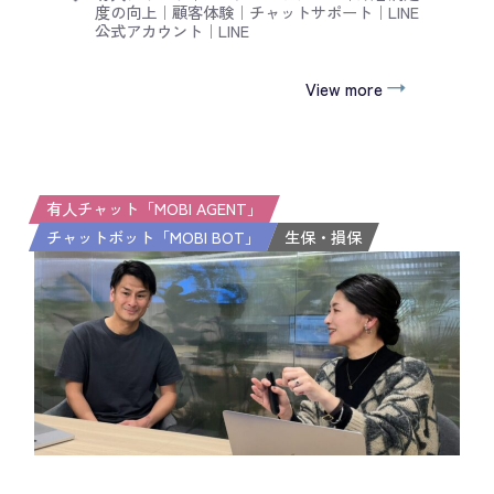
度の向上
｜
顧客体験
｜
チャットサポート
｜
LINE
公式アカウント
｜
LINE
View more
有人チャット「MOBI AGENT」
チャットボット「MOBI BOT」
生保・損保