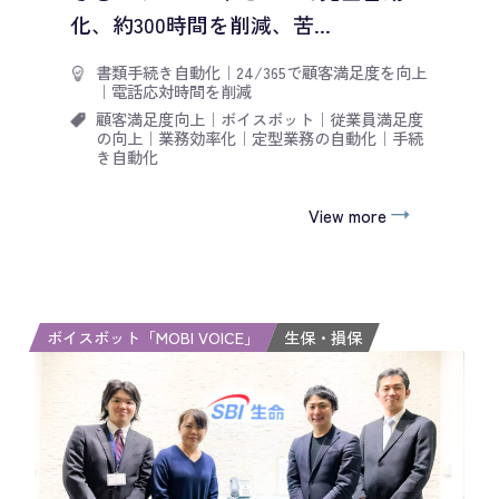
化、約300時間を削減、苦...
書類手続き自動化
｜
24/365で顧客満足度を向上
｜
電話応対時間を削減
顧客満足度向上
｜
ボイスボット
｜
従業員満足度
の向上
｜
業務効率化
｜
定型業務の自動化
｜
手続
き自動化
View more
ボイスボット「MOBI VOICE」
生保・損保