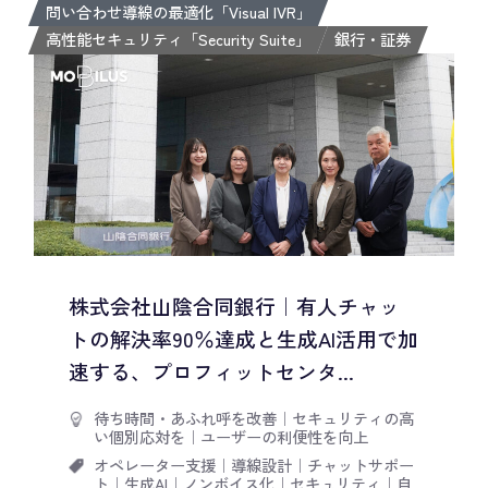
問い合わせ導線の最適化「Visual IVR」
高性能セキュリティ「Security Suite」
銀行・証券
株式会社山陰合同銀行｜有人チャッ
トの解決率90％達成と生成AI活用で加
速する、プロフィットセンタ...
待ち時間・あふれ呼を改善
｜
セキュリティの高
い個別応対を
｜
ユーザーの利便性を向上
オペレーター支援
｜
導線設計
｜
チャットサポー
ト
｜
生成AI
｜
ノンボイス化
｜
セキュリティ
｜
自