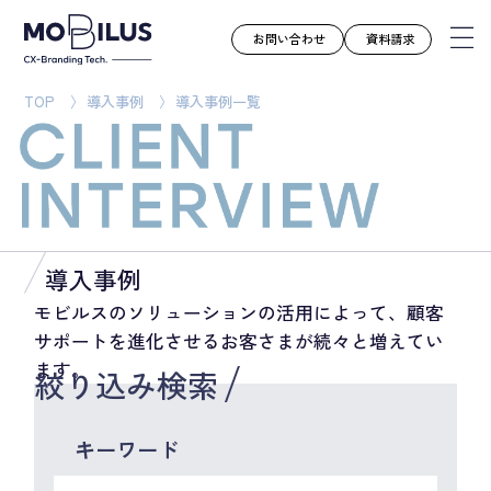
お問い合わせ
資料請求
TOP
導入事例
導入事例一覧
モビルスとは
サービス
導入事例
ユースケース
導入事例
お知らせ
モビルスのソリューションの活用によって、顧客
サポートを進化させるお客さまが続々と増えてい
セミナー
ます。
絞り込み検索
お役立ち資料
会社案内
キーワード
採用情報