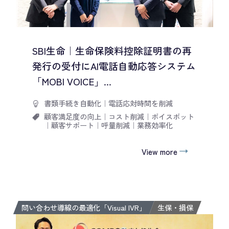
SBI生命｜生命保険料控除証明書の再
発行の受付にAI電話自動応答システム
「MOBI VOICE」...
書類手続き自動化
｜
電話応対時間を削減
顧客満足度の向上
｜
コスト削減
｜
ボイスボット
｜
顧客サポート
｜
呼量削減
｜
業務効率化
View more
問い合わせ導線の最適化「Visual IVR」
生保・損保