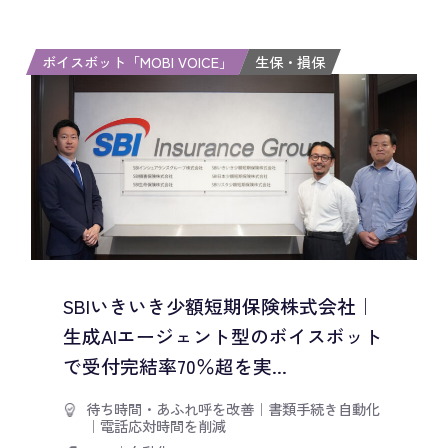
ボイスボット「MOBI VOICE」
生保・損保
SBIいきいき少額短期保険株式会社｜
生成AIエージェント型のボイスボット
で受付完結率70％超を実...
待ち時間・あふれ呼を改善
｜
書類手続き自動化
｜
電話応対時間を削減