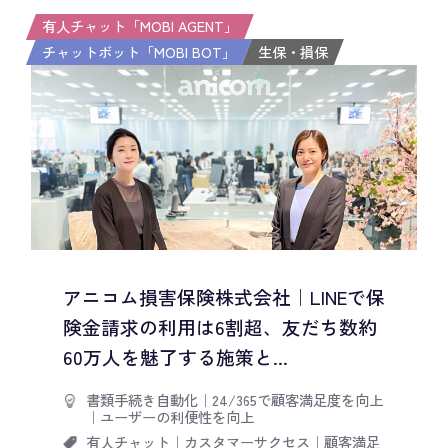
有人チャット「MOBI AGENT」
チャットボット「MOBI BOT」
生保・損保
アニコム損害保険株式会社｜LINEで保
険金請求の利用は6割超、友だち数約
60万人を魅了する施策と...
書類手続き自動化
｜
24/365で顧客満足度を向上
｜
ユーザーの利便性を向上
有人チャット
｜
カスタマーサクセス
｜
顧客満足