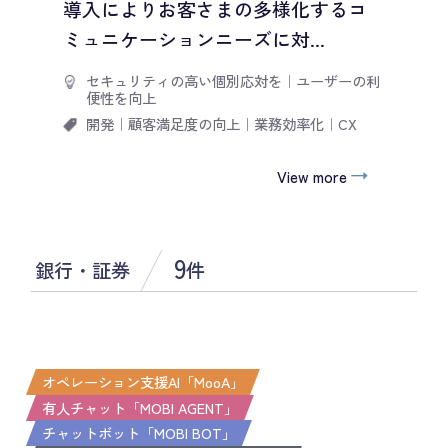
導入によりお客さまの多様化するコ
ミュニケーションニーズに対...
セキュリティの高い個別応対を
｜
ユーザーの利
便性を向上
開発
｜
顧客満足度の向上
｜
業務効率化
｜
CX
View more
9
銀行・証券
件
オペレーション支援AI「MooA」
有人チャット「MOBI AGENT」
チャットボット「MOBI BOT」