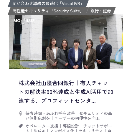
問い合わせ導線の最適化「Visual IVR」
高性能セキュリティ「Security Suite」
銀行・証券
株式会社山陰合同銀行｜有人チャッ
トの解決率90％達成と生成AI活用で加
速する、プロフィットセンタ...
待ち時間・あふれ呼を改善
｜
セキュリティの高
い個別応対を
｜
ユーザーの利便性を向上
オペレーター支援
｜
導線設計
｜
チャットサポー
ト
｜
生成AI
｜
ノンボイス化
｜
セキュリティ
｜
自