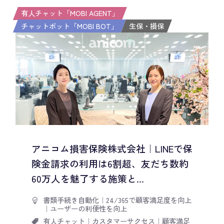
有人チャット「MOBI AGENT」
チャットボット「MOBI BOT」
生保・損保
アニコム損害保険株式会社｜LINEで保
険金請求の利用は6割超、友だち数約
60万人を魅了する施策と...
書類手続き自動化
｜
24/365で顧客満足度を向上
｜
ユーザーの利便性を向上
有人チャット
｜
カスタマーサクセス
｜
顧客満足