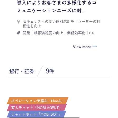
導入によりお客さまの多様化するコ
ミュニケーションニーズに対...
セキュリティの高い個別応対を
｜
ユーザーの利
便性を向上
開発
｜
顧客満足度の向上
｜
業務効率化
｜
CX
View more
9
銀行・証券
件
オペレーション支援AI「MooA」
有人チャット「MOBI AGENT」
チャットボット「MOBI BOT」