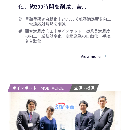
化、約300時間を削減、苦...
書類手続き自動化
｜
24/365で顧客満足度を向上
｜
電話応対時間を削減
顧客満足度向上
｜
ボイスボット
｜
従業員満足度
の向上
｜
業務効率化
｜
定型業務の自動化
｜
手続
き自動化
View more
ボイスボット「MOBI VOICE」
生保・損保