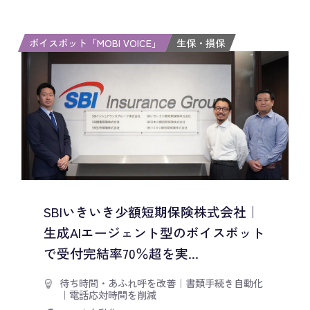
ボイスボット「MOBI VOICE」
生保・損保
SBIいきいき少額短期保険株式会社｜
生成AIエージェント型のボイスボット
で受付完結率70％超を実...
待ち時間・あふれ呼を改善
｜
書類手続き自動化
｜
電話応対時間を削減