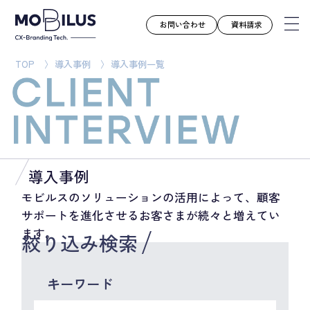
お問い合わせ
資料請求
TOP
導入事例
導入事例一覧
モビルスとは
サービス
導入事例
ユースケース
導入事例
お知らせ
モビルスのソリューションの活用によって、顧客
サポートを進化させるお客さまが続々と増えてい
セミナー
ます。
絞り込み検索
お役立ち資料
会社案内
キーワード
採用情報