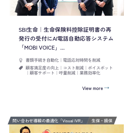
SBI生命｜生命保険料控除証明書の再
発行の受付にAI電話自動応答システム
「MOBI VOICE」...
書類手続き自動化
｜
電話応対時間を削減
顧客満足度の向上
｜
コスト削減
｜
ボイスボット
｜
顧客サポート
｜
呼量削減
｜
業務効率化
View more
問い合わせ導線の最適化「Visual IVR」
生保・損保