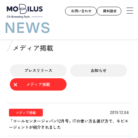
お問い合わせ
資料請求
モビルスとは
メディア掲載
サービス
導入事例
プレスリリース
お知らせ
ユースケース
メディア掲載
お知らせ
セミナー
お役立ち資料
2019.12.04
メディア掲載
会社案内
「コールセンタージャパン12月号」ITの使い方＆選び方で、モビエ
ージェントが紹介されました
採用情報