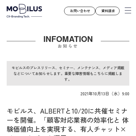
お問い合わせ
資料請求
INFOMATION
モビルスとは
お知らせ
サービス
導入事例
モビルスのプレスリリース、セミナー、メンテナンス、メディア掲載
などについてお知らせします。重要な障害情報もこちらに掲載しま
ユースケース
す。
お知らせ
2021年10月13日（水）9:00
セミナー
お役立ち資料
モビルス、ALBERTと10/20に共催セミナ
会社案内
ーを開催。「顧客対応業務の効率化と 体
採用情報
験価値向上を実現する、有人チャット×