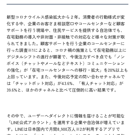
新型コロナウイルス感染拡大から２年。消費者の行動様式が変
化する中、企業のお客さま相談窓口やコールセンターなど顧客
サポートを行う現場や、住民サービスを提供する自治体でも、
在宅勤務の導入や非対面・非接触での対応など様々な対策が取
られてきました。顧客サポートを行う企業のコールセンターに
行った調査
※1
によると、コロナ禍の施策として在宅勤務以上に
デジタルシフトの進行が顕著で、今後注力すべき点でも「ノン
ボイス（チャットやメールなどテキスト）コミュニケーション
の強化」が「在宅コールセンターへの移行・拡大」を20%以上も
上回っています。また、今後対応予定の問い合わせチャネルで
は「チャットボット対応」が43.6%、「有人チャット対応」が
39.6%と、ほかのチャネルと比べて圧倒的に高い結果です。
その中で、ユーザーへダイレクトに情報を届けることが可能な
「LINE公式アカウント」を運用する企業や自治体が増えていま
す。LINEは日本国内で月間8,900万人
※2
が利用するアプリで