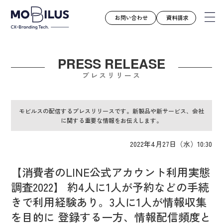
お問い合わせ
資料請求
PRESS RELEASE
モビルスとは
プレスリリース
サービス
導入事例
モビルスの配信するプレスリリースです。新製品や新サービス、会社
に関する重要な情報をお伝えします。
ユースケース
お知らせ
2022年4月27日（水）10:30
セミナー
【消費者のLINE公式アカウント利用実態
お役立ち資料
調査2022】 約4人に1人が予約などの手続
会社案内
きで利用経験あり。3人に1人が情報収集
採用情報
を目的に 登録する一方、情報配信頻度と