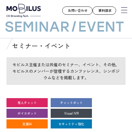
お問い合わせ
資料請求
モビルスとは
セミナー・イベント
サービス
導入事例
モビルス主催または共催のセミナー、イベント、その他、
モビルスのメンバーが登壇するカンファレンス、シンポジ
ユースケース
ウムなどを掲載します。
お知らせ
セミナー
お役立ち資料
有人チャット
チャットボット
会社案内
ボイスボット
Visual IVR
採用情報
支援AI
セキュリティ強化