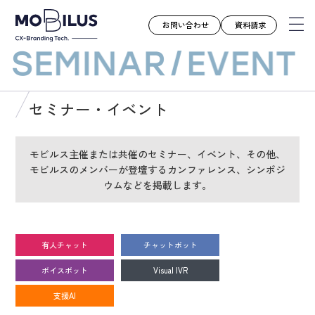
お問い合わせ
資料請求
モビルスとは
セミナー・イベント
サービス
導入事例
モビルス主催または共催のセミナー、イベント、その他、
モビルスのメンバーが登壇するカンファレンス、シンポジ
ユースケース
ウムなどを掲載します。
お知らせ
セミナー
お役立ち資料
有人チャット
チャットボット
会社案内
ボイスボット
Visual IVR
採用情報
支援AI