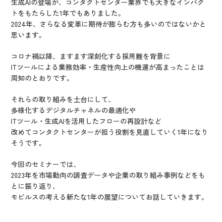
生成AIの登場が、コンタクトセンター業界でも大きなインパク
トをもたらした1年でもありました。
2024年、さらなる変革に期待が膨らむ方も多いのではないかと
思います。
コロナ禍以降、ますます深刻化する採用難を背景に
ITツールによる業務効率・生産性向上の機運が高まったことは
周知のとおりです。
それらの取り組みを土台にして、
多様化するデジタルチャネルの最適化や
ITツール・生成AIを活用したフローの再設計など
改めてコンタクトセンターが担う役割を見直していく1年になり
そうです。
今回のセミナーでは、
2023年を市場動向の調査データや企業の取り組み事例などをも
とに振り返り、
モビルスの考える新たな1年の展望についてお話していきます。