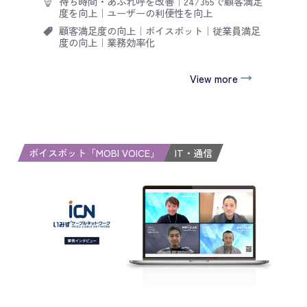
待ち時間・あふれ呼を改善
｜
24/365で顧客満足
度を向上
｜
ユーザーの利便性を向上
顧客満足度の向上
｜
ボイスボット
｜
従業員満足
度の向上
｜
業務効率化
View more
ボイスボット「MOBI VOICE」
IT・通信