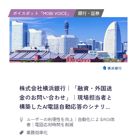
ボイスボット「MOBI VOICE」
銀行・証券
株式会社横浜銀行｜「融資・外国送
金のお問い合わせ」｜現場担当者と
構築したAI電話自動応答のシナリ...
ユーザーの利便性を向上
｜
自動化によるROI改
善
｜
電話応対時間を削減
業務効率化