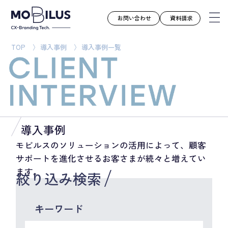
お問い合わせ
資料請求
TOP
導入事例
導入事例一覧
モビルスとは
サービス
導入事例
ユースケース
導入事例
お知らせ
モビルスのソリューションの活用によって、顧客
サポートを進化させるお客さまが続々と増えてい
セミナー
ます。
絞り込み検索
お役立ち資料
会社案内
キーワード
採用情報