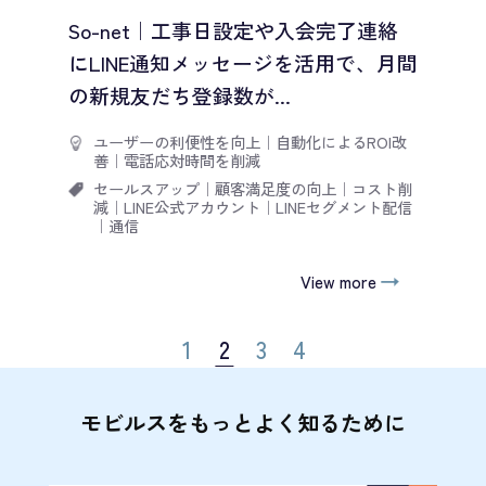
So-net｜工事日設定や入会完了連絡
にLINE通知メッセージを活用で、月間
の新規友だち登録数が...
ユーザーの利便性を向上
｜
自動化によるROI改
善
｜
電話応対時間を削減
セールスアップ
｜
顧客満足度の向上
｜
コスト削
減
｜
LINE公式アカウント
｜
LINEセグメント配信
｜
通信
View more
1
2
3
4
モビルスをもっとよく知るために