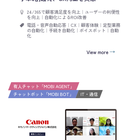
24/365で顧客満足度を向上
｜
ユーザーの利便性
を向上
｜
自動化によるROI改善
電話・音声自動応答
｜
CX
｜
顧客体験
｜
定型業務
の自動化
｜
手続き自動化
｜
ボイスボット
｜
自動
化
View more
有人チャット「MOBI AGENT」
チャットボット「MOBI BOT」
IT・通信