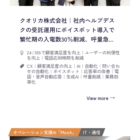
クオリカ株式会社｜社内ヘルプデス
クの受託運用にボイスボット導入で
繁忙期の入電数30％削減、呼量急...
24/365で顧客満足度を向上
｜
ユーザーの利便性
を向上
｜
電話応対時間を削減
CX
｜
顧客満足度の向上
｜
AI
｜
自動化
｜
問い合わ
せの自動化
｜
ボイスボット
｜
応答率の改善
｜
電
話・音声自動応答
｜
生成AI
｜
呼量削減
｜
業務効
率化
View more
オペレーション支援AI「MooA」
IT・通信