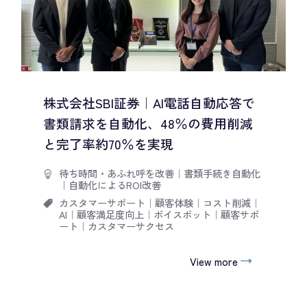
株式会社SBI証券｜AI電話自動応答で
書類請求を自動化、48％の費用削減
と完了率約70％を実現
待ち時間・あふれ呼を改善
｜
書類手続き自動化
｜
自動化によるROI改善
カスタマーサポート
｜
顧客体験
｜
コスト削減
｜
AI
｜
顧客満足度向上
｜
ボイスボット
｜
顧客サポ
ート
｜
カスタマーサクセス
View more