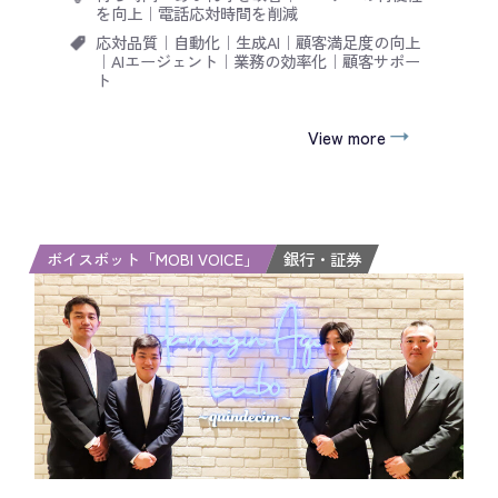
を向上
｜
電話応対時間を削減
応対品質
｜
自動化
｜
生成AI
｜
顧客満足度の向上
｜
AIエージェント
｜
業務の効率化
｜
顧客サポー
ト
View more
ボイスボット「MOBI VOICE」
銀行・証券