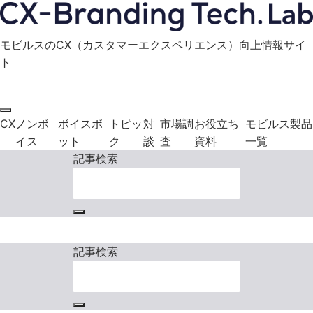
モビルスのCX（カスタマーエクスペリエンス）向上情報サイ
ト
モビルス製品に関する
お役立ち資料
お問い合わせ
ダウンロード
CX
ノンボ
ボイスボ
トピッ
対
市場調
お役立ち
モビルス製品
イス
ット
ク
談
査
資料
一覧
記事検索
モビルス製品に関する
お役立ち資料
お問い合わせ
ダウンロード
記事検索