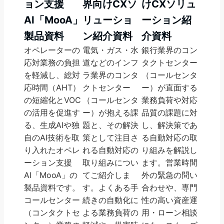
ョン支援
界向けCXソ
けCXソリュ
AI「MooA」
リューショ
ーション紹
製品資料
ン紹介資料
介資料
オペレーターの
電気・ガス・水
銀行業界のコン
応対業務の負担
道などのインフ
タクトセンター
を軽減し、総対
ラ業界のコンタ
（コールセンタ
応時間（AHT）
クトセンター
ー）が直面する
の短縮化とVOC
（コールセンタ
業務負荷や対応
の活用を促進す
ー）が抱える課
品質の課題に対
る、生成AIや独
題と、その解決
し、解決策であ
自のAI技術を取
策として注目さ
る自動対応の取
り入れたオペレ
れる自動対応の
り組みを解説し
ーション支援
取り組みについ
ます。営業時間
AI「MooA」の
てご紹介しま
外の緊急の問い
製品資料です。
す。よくある手
合わせや、専門
コールセンター
続きの自動化に
性の高い資産運
（コンタクトセ
よる業務負荷の
用・ローン相談