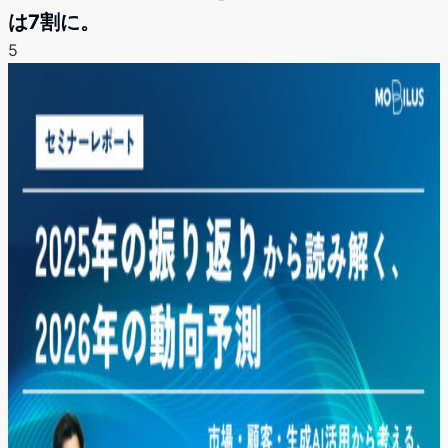
は7割に。
5