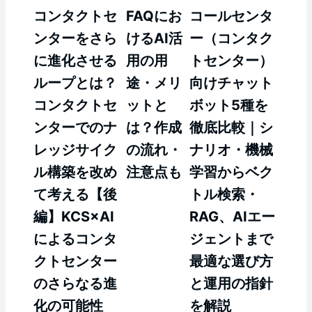
コンタクトセ
FAQにお
コールセンタ
ンターをさら
けるAI活
ー（コンタク
に進化させる
用の用
トセンター）
ループとは？
途・メリ
向けチャット
コンタクトセ
ットと
ボット5種を
ンターでのナ
は？作成
徹底比較｜シ
レッジサイク
の流れ・
ナリオ・機械
ル構築を改め
注意点も
学習からベク
て考える【後
トル検索・
編】KCS×AI
RAG、AIエー
によるコンタ
ジェントまで
クトセンター
最適な選び方
のさらなる進
と運用の指針
化の可能性
を解説