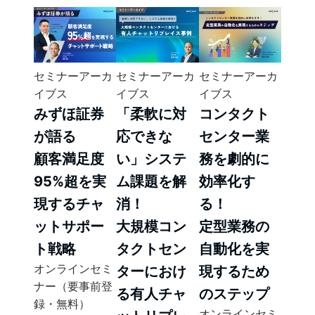
セミナーアーカ
セミナーアーカ
セミナーアーカ
イブス
イブス
イブス
みずほ証券
「柔軟に対
コンタクト
が語る
応できな
センター業
顧客満足度
い」システ
務を劇的に
95%超を実
ム課題を解
効率化す
現するチャ
消！
る！
ットサポー
大規模コン
定型業務の
ト戦略
タクトセン
自動化を実
オンラインセミ
ターにおけ
現するため
ナー（要事前登
る有人チャ
のステップ
録・無料）
オンラインセミ