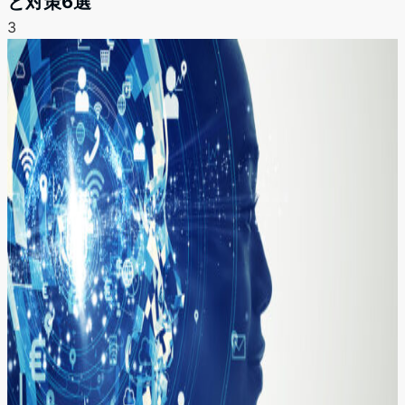
と対策6選
3