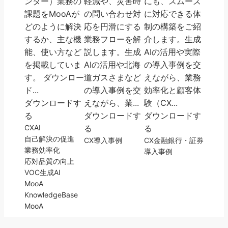
ンター）業務の
軽減や、災害時
にも、スムーズ
課題をMooAが
の問い合わせ対
に対応できる体
どのように解決
応を円滑にする
制の構築をご紹
するか、主な機
業務フローを解
介します。生成
能、使い方など
説します。生成
AIの活用や実際
を掲載していま
AIの活用や北海
の導入事例を交
す。 ダウンロー
道ガスさまなど
えながら、業務
ド...
の導入事例を交
効率化と顧客体
ダウンロードす
えながら、業...
験（CX...
る
ダウンロードす
ダウンロードす
CX
AI
る
る
自己解決の促進
CX
導入事例
CX
金融
銀行・証券
業務効率化
導入事例
応対品質の向上
VOC
生成AI
MooA
KnowledgeBase
MooA