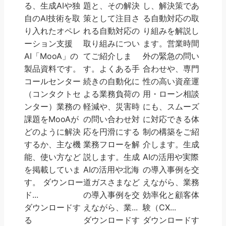
る、生成AIや独
題と、その解決
し、解決策であ
自のAI技術を取
策として注目さ
る自動対応の取
り入れたオペレ
れる自動対応の
り組みを解説し
ーション支援
取り組みについ
ます。営業時間
AI「MooA」の
てご紹介しま
外の緊急の問い
製品資料です。
す。よくある手
合わせや、専門
コールセンター
続きの自動化に
性の高い資産運
（コンタクトセ
よる業務負荷の
用・ローン相談
ンター）業務の
軽減や、災害時
にも、スムーズ
課題をMooAが
の問い合わせ対
に対応できる体
どのように解決
応を円滑にする
制の構築をご紹
するか、主な機
業務フローを解
介します。生成
能、使い方など
説します。生成
AIの活用や実際
を掲載していま
AIの活用や北海
の導入事例を交
す。 ダウンロー
道ガスさまなど
えながら、業務
ド...
の導入事例を交
効率化と顧客体
ダウンロードす
えながら、業...
験（CX...
る
ダウンロードす
ダウンロードす