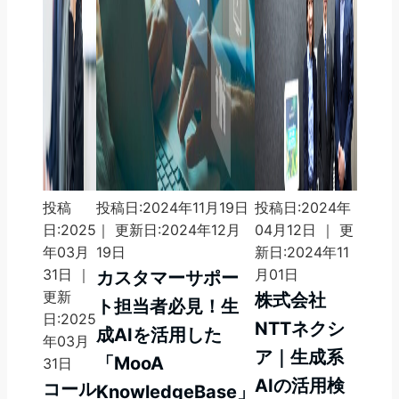
投稿
投稿日:2024年11月19日
投稿日:2024年
日:2025
｜ 更新日:2024年12月
04月12日 ｜ 更
年03月
19日
新日:2024年11
31日 ｜
月01日
カスタマーサポー
更新
株式会社
ト担当者必見！生
日:2025
NTTネクシ
成AIを活用した
年03月
ア｜生成系
「MooA
31日
AIの活用検
コール
KnowledgeBase」