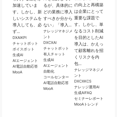
の向上と再構築
加速していま
るが、具体的に
は企業にとって
す。しかし、新
どの業務に導入
重要な課題で
しいシステムを
すべきか分から
す。しかし、単
導入しても、必
ない」「導入...
なるコスト削減
ず...
ナレッジマネジメ
ント
を目的としたAI
DX
AI
KPI
DX
CX
AI
チャットボット
導入は、かえっ
チャットボット
ボイスボット
て顧客離れを招
有人チャット
生成AI
くリスクを内
生成AI
AIエージェント
包...
AIエージェント
AI電話自動応答
ナレッジマネジメ
自動化
MooA
ント
コールセンター
DX
CX
KCS
AI電話自動応答
ナレッジ運用
AI
MooA
生成AI
FAQ
セミナーレポート
MooA
トレンド