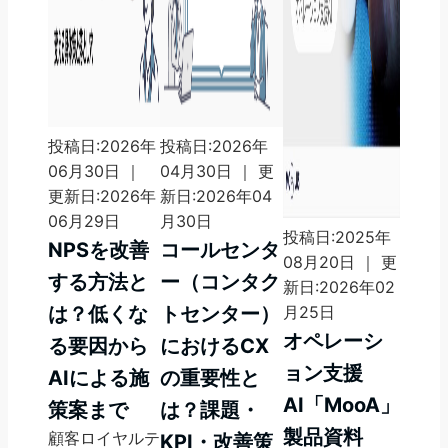
投稿日:2026年
投稿日:2026年
06月30日 ｜
04月30日 ｜ 更
更新日:2026年
新日:2026年04
06月29日
月30日
投稿日:2025年
NPSを改善
コールセンタ
08月20日 ｜ 更
する方法と
ー（コンタク
新日:2026年02
は？低くな
トセンター）
月25日
オペレーシ
る要因から
におけるCX
ョン支援
AIによる施
の重要性と
AI「MooA」
策案まで
は？課題・
製品資料
顧客ロイヤルテ
KPI・改善策