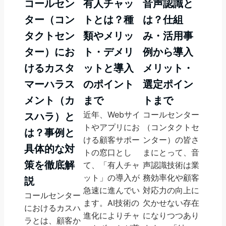
コールセン
有人チャッ
音声認識と
ター（コン
トとは？種
は？仕組
タクトセン
類やメリッ
み・活用事
ター）にお
ト・デメリ
例から導入
けるカスタ
ットと導入
メリット・
マーハラス
のポイント
選定ポイン
メント（カ
まで
トまで
近年、Webサイ
コールセンター
スハラ）と
トやアプリにお
（コンタクトセ
は？事例と
ける顧客サポー
ンター）の皆さ
具体的な対
トの窓口とし
まにとって、音
策を徹底解
て、「有人チャ
声認識技術は業
ット」の導入が
務効率化や顧客
説
急速に進んでい
対応力の向上に
コールセンター
ます。AI技術の
欠かせない存在
におけるカスハ
進化によりチャ
になりつつあり
ラとは、顧客か