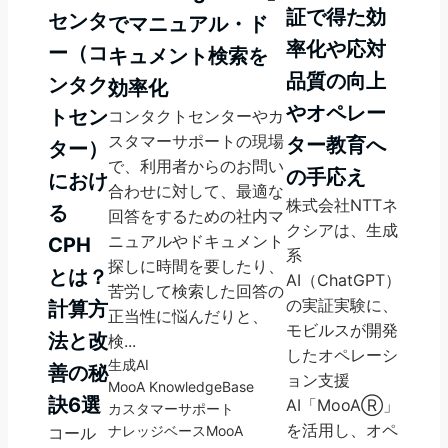
証で得た効
センタ
でマニュアル・ド
率化や応対
ー（コ
キュメント検索を
品質の向上
ンタク
効率化
やオペレー
トセン
コンタクトセンターやカ
スタマーサポートの現場
ター教育へ
ター）
で、利用者からのお問い
の手応え
におけ
合わせに対して、最適な
株式会社NTTネ
る
回答をするための社内マ
クシアは、生成
ニュアルやドキュメント
CPH
系
探しに時間を要したり、
とは？
AI（ChatGPT）
苦労して検索した回答の
の実証実験に、
計算方
正当性に悩んだりと、
モビルスが開発
法と改
検...
したオペレーシ
生成AI
善の秘
ョン支援
MooA KnowledgeBase
訣6選
AI「MooAⓇ」
カスタマーサポート
を活用し、オペ
ナレッジベース
MooA
コール