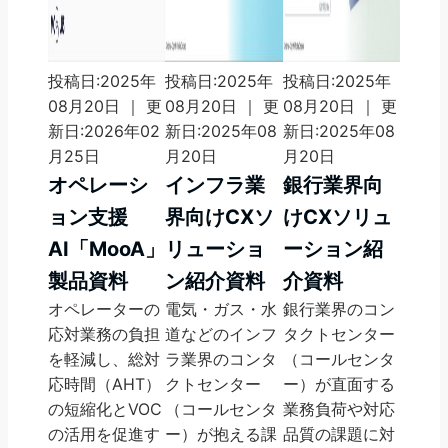
投稿日:2025年
投稿日:2025年
投稿日:2025年
08月20日 ｜ 更
08月20日 ｜ 更
08月20日 ｜ 更
新日:2026年02
新日:2025年08
新日:2025年08
月25日
月20日
月20日
オペレーシ
インフラ業
銀行業界向
ョン支援
界向けCXソ
けCXソリュ
AI「MooA」
リューショ
ーション紹
製品資料
ン紹介資料
介資料
オペレーターの
電気・ガス・水
銀行業界のコン
応対業務の負担
道などのインフ
タクトセンター
を軽減し、総対
ラ業界のコンタ
（コールセンタ
応時間（AHT）
クトセンター
ー）が直面する
の短縮化とVOC
（コールセンタ
業務負荷や対応
の活用を促進す
ー）が抱える課
品質の課題に対