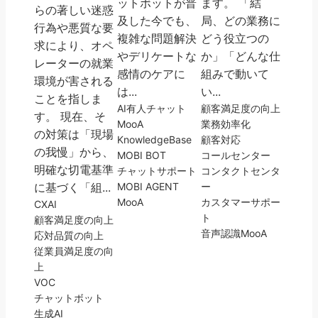
ットボットが普
ます。 「結
らの著しい迷惑
及した今でも、
局、どの業務に
行為や悪質な要
複雑な問題解決
どう役立つの
求により、オペ
やデリケートな
か」「どんな仕
レーターの就業
感情のケアに
組みで動いて
環境が害される
は...
い...
ことを指しま
AI
有人チャット
顧客満足度の向上
す。 現在、そ
MooA
業務効率化
の対策は「現場
KnowledgeBase
顧客対応
の我慢」から、
MOBI BOT
コールセンター
明確な切電基準
チャットサポート
コンタクトセンタ
に基づく「組...
MOBI AGENT
ー
MooA
カスタマーサポー
CX
AI
ト
顧客満足度の向上
音声認識
MooA
応対品質の向上
従業員満足度の向
上
VOC
チャットボット
生成AI