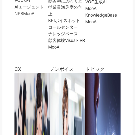
VOC
KPI
顧客満足度の向上
VOC
生成AI
AIエージェント
従業員満足度の向
MooA
NPS
MooA
上
KnowledgeBase
KPI
ボイスボット
MooA
コールセンター
ナレッジベース
顧客体験
Visual-IVR
MooA
CX
ノンボイス
トピック