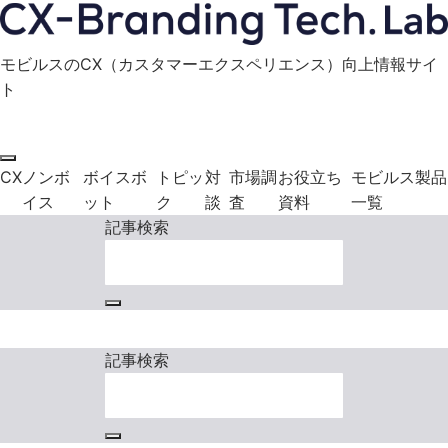
モビルスのCX（カスタマーエクスペリエンス）向上情報サイ
ト
モビルス製品に関する
お役立ち資料
お問い合わせ
ダウンロード
CX
ノンボ
ボイスボ
トピッ
対
市場調
お役立ち
モビルス製品
イス
ット
ク
談
査
資料
一覧
記事検索
モビルス製品に関する
お役立ち資料
お問い合わせ
ダウンロード
記事検索