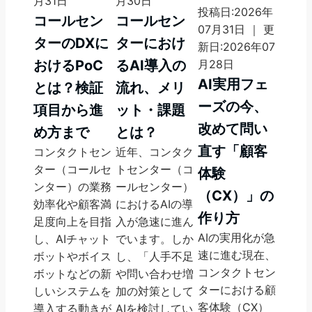
月31日
月30日
投稿日:2026年
コールセン
コールセン
07月31日 ｜ 更
ターのDXに
ターにおけ
新日:2026年07
おけるPoC
るAI導入の
月28日
AI実用フェ
とは？検証
流れ、メリ
ーズの今、
項目から進
ット・課題
改めて問い
め方まで
とは？
直す「顧客
コンタクトセン
近年、コンタク
ター（コールセ
トセンター（コ
体験
ンター）の業務
ールセンター）
（CX）」の
効率化や顧客満
におけるAIの導
作り方
足度向上を目指
入が急速に進ん
AIの実用化が急
し、AIチャット
でいます。しか
速に進む現在、
ボットやボイス
し、「人手不足
コンタクトセン
ボットなどの新
や問い合わせ増
ターにおける顧
しいシステムを
加の対策として
客体験（CX）
導入する動きが
AIを検討してい