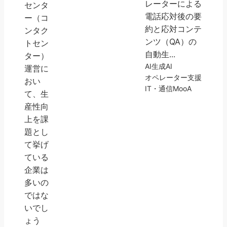
レーターによる
センタ
電話応対後の要
ー（コ
約と応対コンテ
ンタク
ンツ（QA）の
トセン
自動生...
ター）
AI
生成AI
運営に
オペレーター支援
おい
IT・通信
MooA
て、生
産性向
上を課
題とし
て挙げ
ている
企業は
多いの
ではな
いでし
ょう