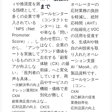
ィや推奨度を測
オペレーターの
まで
る指標として、
応対業務の負担
コールセンター
多くの企業で導
を軽減し、総対
（コンタクトセ
入されている
応時間（AHT）
ンター）は、今
「NPS（Net
の短縮化とVOC
や単なる「問い
Promoter
の活用を促進す
合わせ窓口」で
Score）」。し
る、生成AIや独
はなく、企業の
かし、「アンケ
自のAI技術を取
ブランド価値を
ートを実施して
り入れたオペレ
左右する「顧客
いるもののスコ
ーション支援
体験（CX）の最
アが向上しな
AI「MooA」の
前線」へと変化
い」「批判者の
製品資料です。
しています。商
声を具体...
コールセンター
品やサービスの
一次解決率の向上
（コン...
機能・価格で差
ナレッジ運用
DX
CX
AI
別化が難しく
CX
AI
自己解決の促進
な...
顧客満足度の向上
業務効率化
応対品質の向上
CX
CS
応対品質の向上