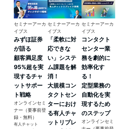
セミナーアーカ
セミナーアーカ
セミナーアーカ
イブス
イブス
イブス
みずほ証券
「柔軟に対
コンタクト
が語る
応できな
センター業
顧客満足度
い」システ
務を劇的に
95%超を実
ム課題を解
効率化す
現するチャ
消！
る！
ットサポー
大規模コン
定型業務の
ト戦略
タクトセン
自動化を実
オンラインセミ
ターにおけ
現するため
ナー（要事前登
る有人チャ
のステップ
録・無料）
オンラインセミ
ットリプレ
有人チャット
ナー（要事前登