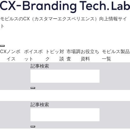
モビルスのCX（カスタマーエクスペリエンス）向上情報サイ
ト
モビルス製品に関する
お役立ち資料
お問い合わせ
ダウンロード
CX
ノンボ
ボイスボ
トピッ
対
市場調
お役立ち
モビルス製品
イス
ット
ク
談
査
資料
一覧
記事検索
モビルス製品に関する
お役立ち資料
お問い合わせ
ダウンロード
記事検索