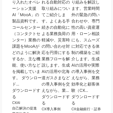
り入れたオペレ
れる自動対応の
り組みを解説し
ーション支援
取り組みについ
ます。営業時間
AI「MooA」の
てご紹介しま
外の緊急の問い
製品資料です。
す。よくある手
合わせや、専門
コールセンター
続きの自動化に
性の高い資産運
（コンタクトセ
よる業務負荷の
用・ローン相談
ンター）業務の
軽減や、災害時
にも、スムーズ
課題をMooAが
の問い合わせ対
に対応できる体
どのように解決
応を円滑にする
制の構築をご紹
するか、主な機
業務フローを解
介します。生成
能、使い方など
説します。生成
AIの活用や実際
を掲載していま
AIの活用や北海
の導入事例を交
す。 ダウンロー
道ガスさまなど
えながら、業務
ド...
の導入事例を交
効率化と顧客体
ダウンロードす
えながら、業...
験（CX...
る
ダウンロードす
ダウンロードす
CX
AI
る
る
自己解決の促進
CX
導入事例
CX
金融
銀行・証券