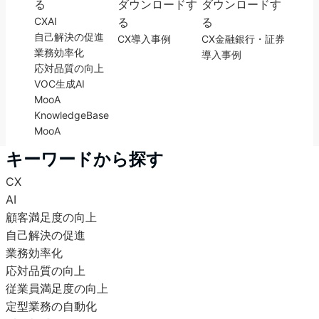
る
ダウンロードす
ダウンロードす
CX
AI
る
る
自己解決の促進
CX
導入事例
CX
金融
銀行・証券
業務効率化
導入事例
応対品質の向上
VOC
生成AI
MooA
KnowledgeBase
MooA
キーワードから探す
CX
AI
顧客満足度の向上
自己解決の促進
業務効率化
応対品質の向上
従業員満足度の向上
定型業務の自動化