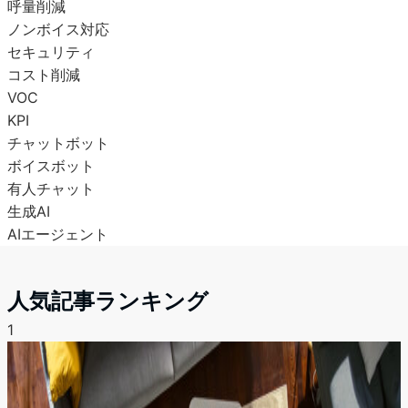
呼量削減
ノンボイス対応
セキュリティ
コスト削減
VOC
KPI
チャットボット
ボイスボット
有人チャット
生成AI
AIエージェント
人気記事ランキング
1