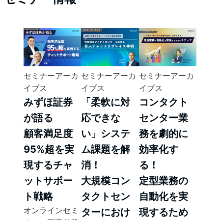
セミナーアーカ
セミナーアーカ
セミナーアーカ
イブス
イブス
イブス
みずほ証券
「柔軟に対
コンタクト
が語る
応できな
センター業
顧客満足度
い」システ
務を劇的に
95%超を実
ム課題を解
効率化す
現するチャ
消！
る！
ットサポー
大規模コン
定型業務の
ト戦略
タクトセン
自動化を実
オンラインセミ
ターにおけ
現するため