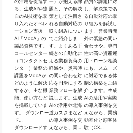
の活用を促進す
ー）が抱える課
品質の課題に対
る、生成AIや独
題と、その解決
し、解決策であ
自のAI技術を取
策として注目さ
る自動対応の取
り入れたオペレ
れる自動対応の
り組みを解説し
ーション支援
取り組みについ
ます。営業時間
AI「MooA」の
てご紹介しま
外の緊急の問い
製品資料です。
す。よくある手
合わせや、専門
コールセンター
続きの自動化に
性の高い資産運
（コンタクトセ
よる業務負荷の
用・ローン相談
ンター）業務の
軽減や、災害時
にも、スムーズ
課題をMooAが
の問い合わせ対
に対応できる体
どのように解決
応を円滑にする
制の構築をご紹
するか、主な機
業務フローを解
介します。生成
能、使い方など
説します。生成
AIの活用や実際
を掲載していま
AIの活用や北海
の導入事例を交
す。 ダウンロー
道ガスさまなど
えながら、業務
ド...
の導入事例を交
効率化と顧客体
ダウンロードす
えながら、業...
験（CX...