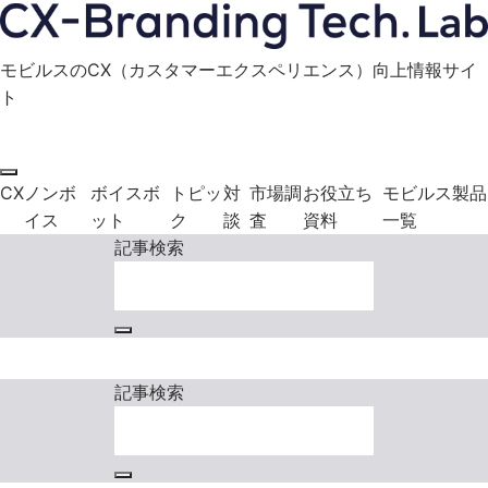
モビルスのCX（カスタマーエクスペリエンス）向上情報サイ
ト
モビルス製品に関する
お役立ち資料
お問い合わせ
ダウンロード
CX
ノンボ
ボイスボ
トピッ
対
市場調
お役立ち
モビルス製品
イス
ット
ク
談
査
資料
一覧
記事検索
モビルス製品に関する
お役立ち資料
お問い合わせ
ダウンロード
記事検索