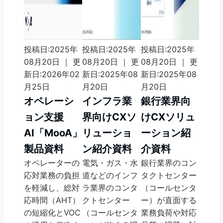
投稿日:2025年
投稿日:2025年
投稿日:2025年
08月20日 ｜ 更
08月20日 ｜ 更
08月20日 ｜ 更
新日:2026年02
新日:2025年08
新日:2025年08
月25日
月20日
月20日
オペレーシ
インフラ業
銀行業界向
ョン支援
界向けCXソ
けCXソリュ
AI「MooA」
リューショ
ーション紹
製品資料
ン紹介資料
介資料
オペレーターの
電気・ガス・水
銀行業界のコン
応対業務の負担
道などのインフ
タクトセンター
を軽減し、総対
ラ業界のコンタ
（コールセンタ
応時間（AHT）
クトセンター
ー）が直面する
の短縮化とVOC
（コールセンタ
業務負荷や対応