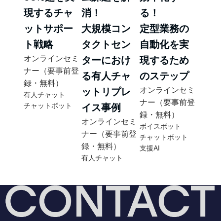
現するチャ
消！
る！
ットサポー
大規模コン
定型業務の
ト戦略
タクトセン
自動化を実
オンラインセミ
ターにおけ
現するため
ナー（要事前登
る有人チャ
のステップ
録・無料）
オンラインセミ
ットリプレ
有人チャット
ナー（要事前登
チャットボット
イス事例
録・無料）
オンラインセミ
ボイスボット
ナー（要事前登
チャットボット
録・無料）
支援AI
有人チャット