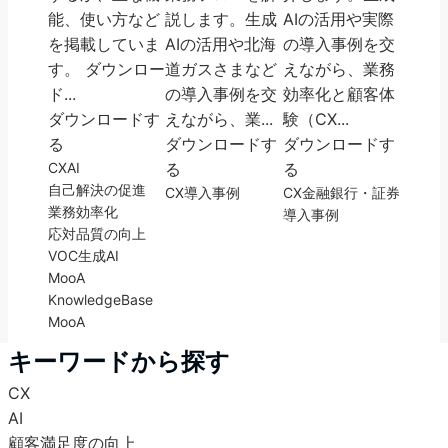
能、使い方など
説します。生成
AIの活用や実際
を掲載していま
AIの活用や北海
の導入事例を交
す。 ダウンロー
道ガスさまなど
えながら、業務
ド...
の導入事例を交
効率化と顧客体
ダウンロードす
えながら、業...
験（CX...
る
ダウンロードす
ダウンロードす
CX
AI
る
る
自己解決の促進
CX
導入事例
CX
金融
銀行・証券
業務効率化
導入事例
応対品質の向上
VOC
生成AI
MooA
KnowledgeBase
MooA
キーワードから探す
CX
AI
顧客満足度の向上