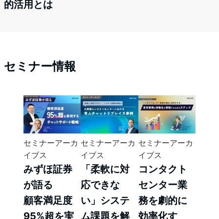
的活用とは
セミナー情報
セミナーアーカ
セミナーアーカ
セミナーアーカ
イブス
イブス
イブス
みずほ証券
「柔軟に対
コンタクト
が語る
応できな
センター業
顧客満足度
い」システ
務を劇的に
95%超を実
ム課題を解
効率化す