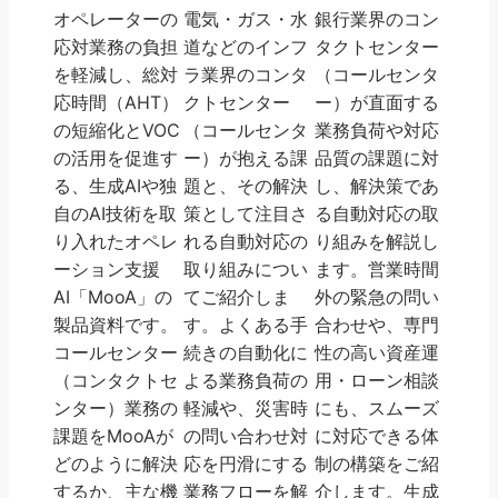
オペレーターの
電気・ガス・水
銀行業界のコン
応対業務の負担
道などのインフ
タクトセンター
を軽減し、総対
ラ業界のコンタ
（コールセンタ
応時間（AHT）
クトセンター
ー）が直面する
の短縮化とVOC
（コールセンタ
業務負荷や対応
の活用を促進す
ー）が抱える課
品質の課題に対
る、生成AIや独
題と、その解決
し、解決策であ
自のAI技術を取
策として注目さ
る自動対応の取
り入れたオペレ
れる自動対応の
り組みを解説し
ーション支援
取り組みについ
ます。営業時間
AI「MooA」の
てご紹介しま
外の緊急の問い
製品資料です。
す。よくある手
合わせや、専門
コールセンター
続きの自動化に
性の高い資産運
（コンタクトセ
よる業務負荷の
用・ローン相談
ンター）業務の
軽減や、災害時
にも、スムーズ
課題をMooAが
の問い合わせ対
に対応できる体
どのように解決
応を円滑にする
制の構築をご紹
するか、主な機
業務フローを解
介します。生成