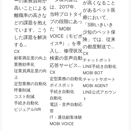
ーの業務負荷が
が高くなること
は、2017年、
高いことによる
があるペット医
当時プロトタイ
離職率の高さな
療において、
プの段階にあっ
どの課題を抱え
「SBIいきいき
た「MOBI
ています。こう
少短のペット保
VOICE（モビボ
した課題を解決
険」では、従来
イス®）」を導
する...
の都度郵送で...
入し、修理状況
CX
CX
検索の音声自動
顧客満足度の向上
チャットボット
業務効率化
応答サービス...
LINE
手続き自動化
従業員満足度の向
CX
MOBI BOT
上
定型業務の自動化
チャットサポート
定型業務の自動化
ボイスボット
MOBI AGENT
呼量削減
手続き自動化
LINE公式アカウン
コスト削減
自動化
ト
手続き自動化
電話・音声自動応
ビジュアルIVR
答
IT・通信
顧客体験
MOBI VOICE