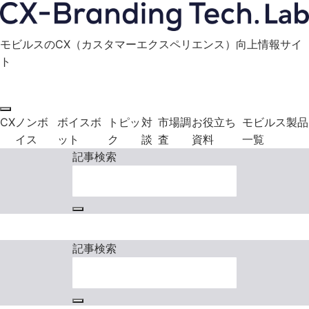
モビルスのCX（カスタマーエクスペリエンス）向上情報サイ
ト
モビルス製品に関する
お役立ち資料
お問い合わせ
ダウンロード
CX
ノンボ
ボイスボ
トピッ
対
市場調
お役立ち
モビルス製品
イス
ット
ク
談
査
資料
一覧
記事検索
モビルス製品に関する
お役立ち資料
お問い合わせ
ダウンロード
記事検索