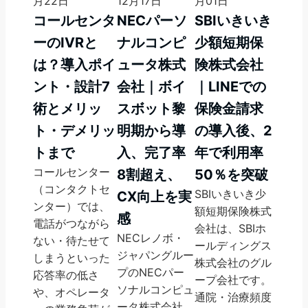
月22日
12月17日
月01日
コールセンタ
NECパーソ
SBIいきいき
ーのIVRと
ナルコンピ
少額短期保
は？導入ポイ
ュータ株式
険株式会社
ント・設計7
会社｜ボイ
｜LINEでの
術とメリッ
スボット黎
保険金請求
ト・デメリッ
明期から導
の導入後、2
トまで
入、完了率
年で利用率
コールセンター
8割超え、
50％を突破
（コンタクトセ
SBIいきいき少
CX向上を実
ンター）では、
額短期保険株式
感
電話がつながら
会社は、SBIホ
NECレノボ・
ない・待たせて
ールディングス
ジャパングルー
しまうといった
株式会社のグル
プのNECパー
応答率の低さ
ープ会社です。
ソナルコンピュ
や、オペレータ
通院・治療頻度
ータ株式会社