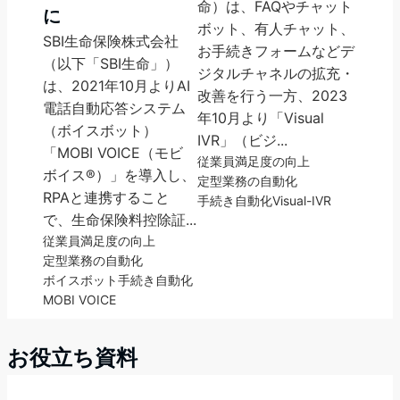
命）は、FAQやチャット
に
ボット、有人チャット、
SBI生命保険株式会社
お手続きフォームなどデ
（以下「SBI生命」）
ジタルチャネルの拡充・
は、2021年10月よりAI
改善を行う一方、2023
電話自動応答システム
年10月より「Visual
（ボイスボット）
IVR」（ビジ...
「MOBI VOICE（モビ
従業員満足度の向上
ボイス®）」を導入し、
定型業務の自動化
RPAと連携すること
手続き自動化
Visual-IVR
で、生命保険料控除証...
従業員満足度の向上
定型業務の自動化
ボイスボット
手続き自動化
MOBI VOICE
お役立ち資料