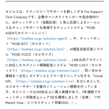
モビルスは、テクノロジーでサポートを新しくするThe Support
Tech Companyです。企業のコンタクトセンターや自治体向け
に、AIチャットボット（自動応答）と有人応答によるシームレ
スなチャットサポートを実現するチャットシステム「MOBI
AGENT(モビエージェント）
（
https://mobilus.co.jp/solution/agent
）」や、チャットボッ
ト「MOBI BOT（モビボット）
（
https://mobilus.co.jp/solution/bot
）、AI電話自答応答システ
ム「MOBI VOICE（モビボイス）
（
https://mobilus.co.jp/solution/voice
）、LINE公式アカウント
に対応したセグメント情報配信システム「MOBI CAST（モビキ
ャスト）（
https://mobilus.co.jp/solution/cast
）、問い合わせ
導線を一元化しガイダンスとフローをビジュアル化する「Visual
IVR」（
https://mobilus.co.jp/solution/v-ivr
）をはじめとした、
カスタマーサポート支援のソリューション開発を行っていま
す。モビシリーズは200社以上に導入実績があり、3年連続でチ
ャットボット市場売上シェア1位を獲得しました（出典：「ITR
Market View：ビジネスチャット市場2020」）。