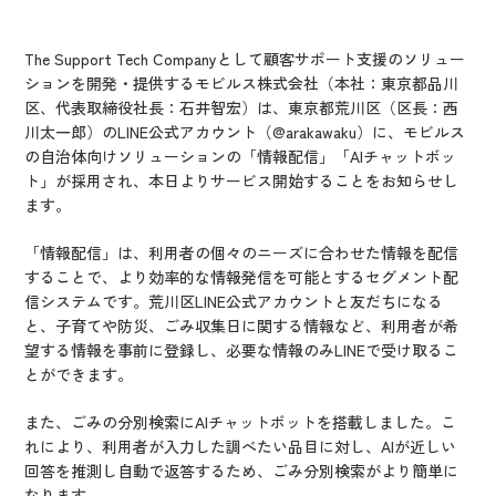
IR情報
CX向上情報サイト
The Support Tech Companyとして顧客サポート支援のソリュー
ションを開発・提供するモビルス株式会社（本社：東京都品川
区、代表取締役社長：石井智宏）は、東京都荒川区（区長：西
川太一郎）のLINE公式アカウント（@arakawaku）に、モビルス
の自治体向けソリューションの「情報配信」「AIチャットボッ
ト」が採用され、本日よりサービス開始することをお知らせし
ます。
「情報配信」は、利用者の個々のニーズに合わせた情報を配信
することで、より効率的な情報発信を可能とするセグメント配
信システムです。荒川区LINE公式アカウントと友だちになる
と、子育てや防災、ごみ収集日に関する情報など、利用者が希
望する情報を事前に登録し、必要な情報のみLINEで受け取るこ
とができます。
また、ごみの分別検索にAIチャットボットを搭載しました。こ
れにより、利用者が入力した調べたい品目に対し、AIが近しい
回答を推測し自動で返答するため、ごみ分別検索がより簡単に
なります。