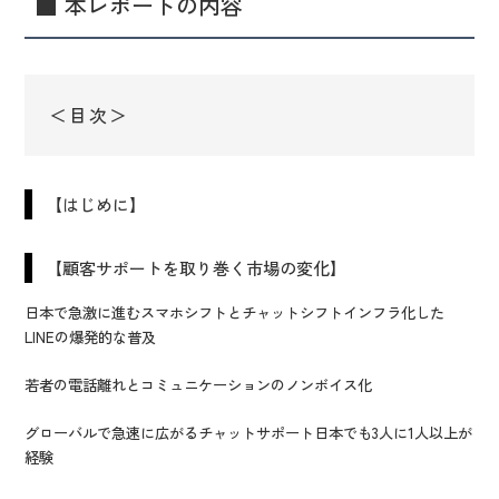
■ 本レポートの内容
＜目次＞
【はじめに】
【顧客サポートを取り巻く市場の変化】
日本で急激に進むスマホシフトとチャットシフトインフラ化した
LINEの爆発的な普及
若者の電話離れとコミュニケーションのノンボイス化
グローバルで急速に広がるチャットサポート日本でも3人に1人以上が
経験