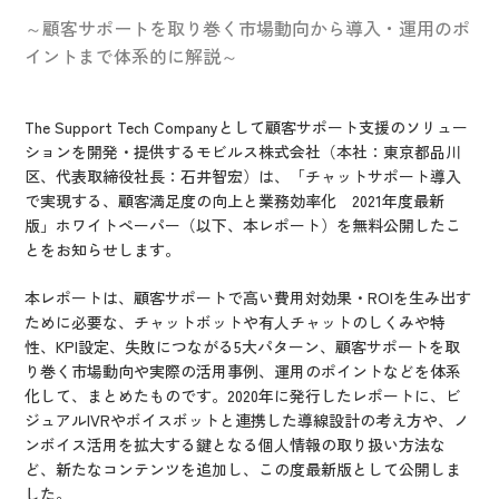
IR情報
～顧客サポートを取り巻く市場動向から導入・運用のポ
CX向上情報サイト
イントまで体系的に解説～
The Support Tech Companyとして顧客サポート支援のソリュー
ションを開発・提供するモビルス株式会社（本社：東京都品川
区、代表取締役社長：石井智宏）は、「チャットサポート導入
で実現する、顧客満足度の向上と業務効率化 2021年度最新
版」ホワイトペーパー（以下、本レポート）を無料公開したこ
とをお知らせします。
本レポートは、顧客サポートで高い費用対効果・ROIを生み出す
ために必要な、チャットボットや有人チャットのしくみや特
性、KPI設定、失敗につながる5大パターン、顧客サポートを取
り巻く市場動向や実際の活用事例、運用のポイントなどを体系
化して、まとめたものです。2020年に発行したレポートに、ビ
ジュアルIVRやボイスボットと連携した導線設計の考え方や、ノ
ンボイス活用を拡大する鍵となる個人情報の取り扱い方法な
ど、新たなコンテンツを追加し、この度最新版として公開しま
した。