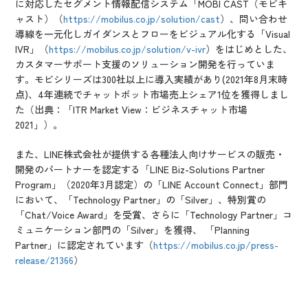
に対応したセグメント情報配信システム「MOBI CAST（モビキ
ャスト）（
https://mobilus.co.jp/solution/cast
）、問い合わせ
導線を一元化しガイダンスとフローをビジュアル化する「Visual
IVR」（
https://mobilus.co.jp/solution/v-ivr
）をはじめとした、
カスタマーサポート支援のソリューション開発を行っていま
す。モビシリーズは300社以上に導入実績があり(2021年8月末時
点)、4年連続でチャットボット市場売上シェア1位を獲得しまし
た（出典：「ITR Market View：ビジネスチャット市場
2021」）。
また、LINE株式会社が提供する各種法人向けサービスの販売・
開発のパートナーを認定する「LINE Biz-Solutions Partner
Program」（2020年3月認定）の「LINE Account Connect」部門
において、「Technology Partner」の「Silver」、特別賞の
「Chat/Voice Award」を受賞、さらに「Technology Partner」コ
ミュニケーション部門の「Silver」を獲得、 「Planning
Partner」に認定されています（
https://mobilus.co.jp/press-
release/21366
）