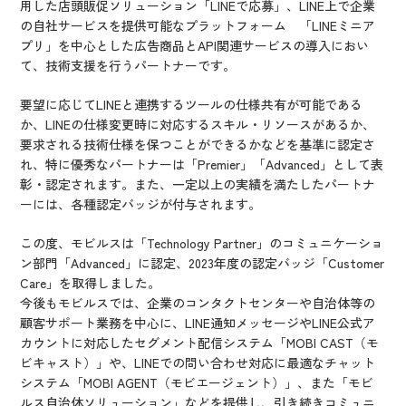
用した店頭販促ソリューション「LINEで応募」、LINE上で企業
の自社サービスを提供可能なプラットフォーム 「LINEミニア
プリ」を中心とした広告商品とAPI関連サービスの導入におい
て、技術支援を行うパートナーです。
要望に応じてLINEと連携するツールの仕様共有が可能である
か、LINEの仕様変更時に対応するスキル・リソースがあるか、
要求される技術仕様を保つことができるかなどを基準に認定さ
れ、特に優秀なパートナーは「Premier」「Advanced」として表
彰・認定されます。また、一定以上の実績を満たしたパートナ
ーには、各種認定バッジが付与されます。
この度、モビルスは「Technology Partner」のコミュニケーショ
ン部門「Advanced」に認定、2023年度の認定バッジ「Customer
Care」を取得しました。
今後もモビルスでは、企業のコンタクトセンターや自治体等の
顧客サポート業務を中心に、LINE通知メッセージやLINE公式ア
カウントに対応したセグメント配信システム「MOBI CAST（モ
ビキャスト）」や、LINEでの問い合わせ対応に最適なチャット
システム「MOBI AGENT（モビエージェント）」、また「モビ
ルス自治体ソリューション」などを提供し、引き続きコミュニ