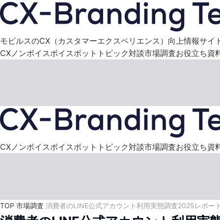
モビルスのCX（カスタマーエクスペリエンス）向上情報サイ
CX
ノンボイス
ボイスボット
トピック
対談
市場調査
お役立ち資
CX
ノンボイス
ボイスボット
トピック
対談
市場調査
お役立ち資
TOP
市場調査
消費者のLINE公式アカウント利用実態調査2025レポー