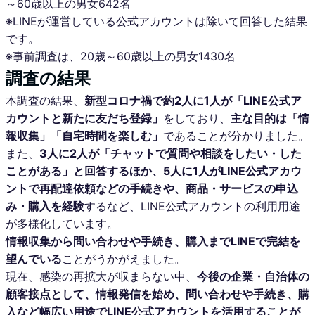
～60歳以上の男女642名
※LINEが運営している公式アカウントは除いて回答した結果
です。
※事前調査は、20歳～60歳以上の男女1430名
調査の結果
本調査の結果、
新型コロナ禍で約2人に1人が「LINE公式ア
カウントと新たに友だち登録」
をしており、
主な目的は「情
報収集」「自宅時間を楽しむ」
であることが分かりました。
また、
3人に2人が「チャットで質問や相談をしたい・した
ことがある」と回答するほか、5人に1人がLINE公式アカウ
ントで再配達依頼などの手続きや、商品・サービスの申込
み・購入を経験
するなど、LINE公式アカウントの利用用途
が多様化しています。
情報収集から問い合わせや手続き、購入までLINEで完結を
望んでいる
ことがうかがえました。
現在、感染の再拡大が収まらない中、
今後の企業・自治体の
顧客接点として、情報発信を始め、問い合わせや手続き、購
入など幅広い用途でLINE公式アカウントを活用することが