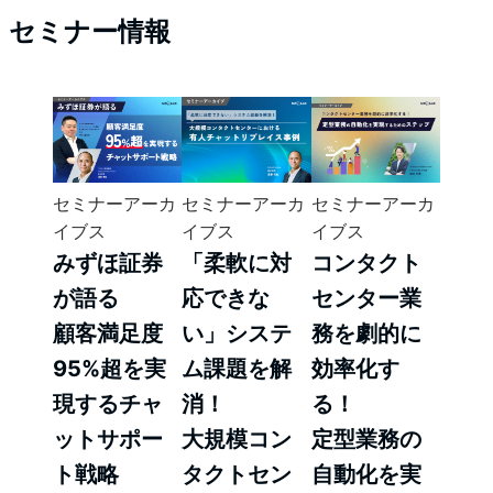
セミナー情報
セミナーアーカ
セミナーアーカ
セミナーアーカ
イブス
イブス
イブス
みずほ証券
「柔軟に対
コンタクト
が語る
応できな
センター業
顧客満足度
い」システ
務を劇的に
95%超を実
ム課題を解
効率化す
現するチャ
消！
る！
ットサポー
大規模コン
定型業務の
ト戦略
タクトセン
自動化を実