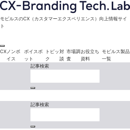
モビルスのCX（カスタマーエクスペリエンス）向上情報サイ
ト
モビルス製品に関する
お役立ち資料
お問い合わせ
ダウンロード
CX
ノンボ
ボイスボ
トピッ
対
市場調
お役立ち
モビルス製品
イス
ット
ク
談
査
資料
一覧
記事検索
モビルス製品に関する
お役立ち資料
お問い合わせ
ダウンロード
記事検索