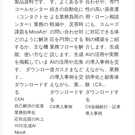
製品資料です。
す。よくある手
合わせや、専門
コールセンター
続きの自動化に
性の高い資産運
（コンタクトセ
よる業務負荷の
用・ローン相談
ンター）業務の
軽減や、災害時
にも、スムーズ
課題をMooAが
の問い合わせ対
に対応できる体
どのように解決
応を円滑にする
制の構築をご紹
するか、主な機
業務フローを解
介します。生成
能、使い方など
説します。生成
AIの活用や実際
を掲載していま
AIの活用や北海
の導入事例を交
す。 ダウンロー
道ガスさまなど
えながら、業務
ド...
の導入事例を交
効率化と顧客体
ダウンロードす
えながら、業...
験（CX...
る
ダウンロードす
ダウンロードす
CX
AI
る
る
自己解決の促進
CX
導入事例
CX
金融
銀行・証券
業務効率化
導入事例
応対品質の向上
VOC
生成AI
MooA