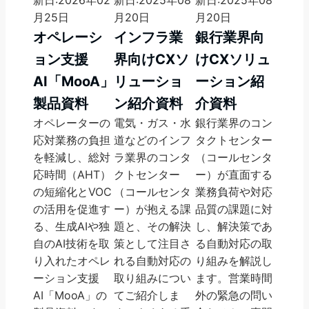
月25日
月20日
月20日
オペレーシ
インフラ業
銀行業界向
ョン支援
界向けCXソ
けCXソリュ
AI「MooA」
リューショ
ーション紹
製品資料
ン紹介資料
介資料
オペレーターの
電気・ガス・水
銀行業界のコン
応対業務の負担
道などのインフ
タクトセンター
を軽減し、総対
ラ業界のコンタ
（コールセンタ
応時間（AHT）
クトセンター
ー）が直面する
の短縮化とVOC
（コールセンタ
業務負荷や対応
の活用を促進す
ー）が抱える課
品質の課題に対
る、生成AIや独
題と、その解決
し、解決策であ
自のAI技術を取
策として注目さ
る自動対応の取
り入れたオペレ
れる自動対応の
り組みを解説し
ーション支援
取り組みについ
ます。営業時間
AI「MooA」の
てご紹介しま
外の緊急の問い