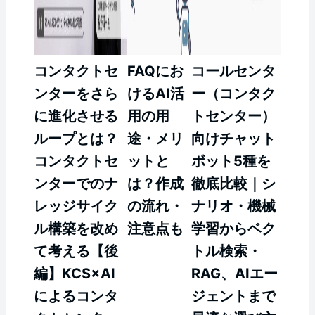
コンタクトセ
FAQにお
コールセンタ
ンターをさら
けるAI活
ー（コンタク
に進化させる
用の用
トセンター）
ループとは？
途・メリ
向けチャット
コンタクトセ
ットと
ボット5種を
ンターでのナ
は？作成
徹底比較｜シ
レッジサイク
の流れ・
ナリオ・機械
ル構築を改め
注意点も
学習からベク
て考える【後
トル検索・
編】KCS×AI
RAG、AIエー
によるコンタ
ジェントまで