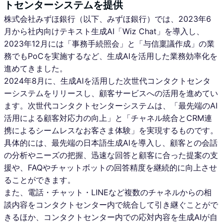
トセンターシステムを提供
株式会社みずほ銀行（以下、みずほ銀行）では、2023年6
月から社内向けテキスト生成AI「Wiz Chat」を導入し、
2023年12月には「事務手続照会」と「与信稟議作成」の業
務でもPoCを実施するなど、生成AIを活用した業務効率化を
進めてきました。
2024年8月に、生成AIを活用した次世代コンタクトセンタ
ーシステムをリリースし、顧客サービスへの活用を進めてい
ます。次世代コンタクトセンターシステムは、「最先端のAI
活用による顧客対応力の向上」と「チャネル統合とCRM連
携によるシームレスなお客さま体験」を実現するものです。
具体的には、最先端の日本語生成AIを導入し、顧客との会話
の分析やニーズの把握、迅速な回答と顧客に合った提案の支
援や、FAQやチャットボットの回答精度を継続的に向上させ
ることができます。
また、電話・チャット・LINEなど複数のチャネルからの相
談内容をコンタクトセンター内で統合して引き継ぐことがで
きるほか、コンタクトセンター内での応対内容を生成AIが自