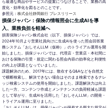
ら最適な商品やサービスの提案につなげることで、業務の高
度化・効率化を図るとのことです。
参照元：
株式会社静岡銀行 プレスリリース
損保ジャパン：保険の情報照会に生成AIを導
入、業務負担を軽減へ
損害保険ジャパン株式会社（以下、損保ジャパン）では、
2024年10月より営業社員向けに生成AIを使った照会回答業
務システム「おしそんLLM（仮称）」のトライアル運用を開
始しました。損保ジャパンでは、代理店・営業店・本社間に
おける保険の引受・規定に関わる照会内容の効率化と利便性
の向上が課題となっていました。
課題解決のため、2017年には、散在するQ&Aなどを自然文
で横断検索し、解決できない場合はそのまま検索できるナレ
ッジ検索システムの使用を開始しました。課題解決力は向上
した一方、コンテンツ作成とメンテナンスの負荷軽減も課題
として挙がり、生成AIを活用した「おしそんLLM」の開発・
トライアル運用に至りました。
「おしそんLLM」は、損保ジャパンが保有する膨大な規定が