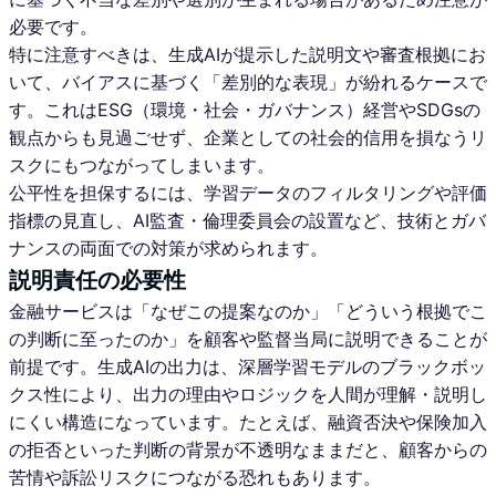
必要です。
特に注意すべきは、生成AIが提示した説明文や審査根拠にお
いて、バイアスに基づく「差別的な表現」が紛れるケースで
す。これはESG（環境・社会・ガバナンス）経営やSDGsの
観点からも見過ごせず、企業としての社会的信用を損なうリ
スクにもつながってしまいます。
公平性を担保するには、学習データのフィルタリングや評価
指標の見直し、AI監査・倫理委員会の設置など、技術とガバ
ナンスの両面での対策が求められます。
説明責任の必要性
金融サービスは「なぜこの提案なのか」「どういう根拠でこ
の判断に至ったのか」を顧客や監督当局に説明できることが
前提です。生成AIの出力は、深層学習モデルのブラックボッ
クス性により、出力の理由やロジックを人間が理解・説明し
にくい構造になっています。たとえば、融資否決や保険加入
の拒否といった判断の背景が不透明なままだと、顧客からの
苦情や訴訟リスクにつながる恐れもあります。