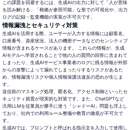
この課題を回避するには、生成AIの出力に対して「人が意味
を読み解ける」「根拠が参照可能」な形での可視化や、出力
ログの記録・監査機能の実装が不可欠です。
情報漏洩とセキュリティ対策
生成AIを活用する際、ユーザーが入力する情報には顧客名、
口座番号、資産状況、法人の機密データなどのセンシティブ
情報が含まれるケースがあります。 これらの情報が、生成
AIモデルへ学習されることで他の人の質問の回答に含まれて
しまったり、生成AIサービス事業者のログに残る情報が外部
からの攻撃によって漏れてしまったりするリスクがあるた
め、情報漏洩リスクや個人情報保護法違反の恐れが生じま
す。
送信前のマスキング処理、匿名化、アクセス制御といったセ
キュリティ措置が現実的な対策です。また、ChatGPTなど
汎用LLMを従業員が勝手に使う「シャドーAI」問題も浮上し
ており、社内での利用ルール整備や教育の徹底が不可欠で
す。
生成AIでは、プロンプトと呼ばれる指示文を入力して使用し