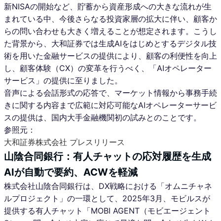
新NISAの開始など、貯蓄から資産形成への大きな流れが生
まれている中、今後さらなる投資家層の拡大に伴い、顧客か
らの問い合わせも大きく増えることが想定されます。こうし
た背景から、大和証券では生成AIをはじめとするデジタル技
術を用いた金融サービスの提供により、顧客の利便性を向上
し、顧客体験（CX）の変革を行うべく、「AIオペレーター
サービス」の提供に至りました。
音声による会話形式の応答で、マーケット情報から事務手続
きに関する内容まで広範に対応可能なAIオペレーターサービ
スの提供は、国内大手金融機関初の試みとのことです。
参照元：
大和証券株式会社 プレスリリース
山陰合同銀行：有人チャットの応対履歴を生成
AIが自動で要約、ACWを軽減
株式会社山陰合同銀行は、DX戦略における「オムニチャネ
ルプロジェクト」の一環として、2025年3月、モビルスが
提供する有人チャット「MOBI AGENT（モビエージェント