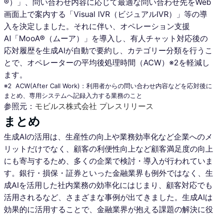
®）」、問い合わせ内容に応じて最適な問い合わせ先をWeb
画面上で案内する「Visual IVR（ビジュアルIVR）」等の導
入を決定しました。それに伴い、オペレーション支援
AI「MooA®（ムーア）」を導入し、有人チャット対応後の
応対履歴を生成AIが自動で要約し、カテゴリー分類を行うこ
とで、オペレーターの平均後処理時間（ACW）※2を軽減し
ます。
※2 ACW(After Call Work)：利用者からの問い合わせ内容などを応対後に
まとめ、専用システムへ記録入力する業務のこと
参照元：
モビルス株式会社 プレスリリース
まとめ
生成AIの活用は、生産性の向上や業務効率化など企業へのメ
リットだけでなく、顧客の利便性向上など顧客満足度の向上
にも寄与するため、多くの企業で検討・導入が行われていま
す。銀行・損保・証券といった金融業界も例外ではなく、生
成AIを活用した社内業務の効率化にはじまり、顧客対応でも
活用されるなど、さまざまな事例が出てきました。生成AIは
効果的に活用することで、金融業界が抱える課題の解決に役