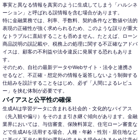
事実と異なる情報を真実のように生成してしまう「ハルシネ
ーション」と呼ばれる誤情報を含む場合があります。
特に金融業務では、利率、手数料、契約条件など数値や法的
表現の正確性が強く求められるため、このような誤りが重大
なトラブルに直結することも否めません。たとえば、ローン
商品説明の誤記載や、税務上の処理に関する不正確なアドバ
イスは、顧客の不利益や法令違反に発展する恐れもありま
す。
そのため、自社の最新データやWebサイト・法令と連携さ
せるなど、不正確・想定外の情報を返答しないよう制御する
仕組みを設計することをはじめ、必ず「人間によるレビュ
ー」を挟む体制が必要です。
バイアスと公平性の確保
生成AIは学習データに含まれる社会的・文化的なバイアス
（先入観や偏り）をそのまま引き継ぐ傾向があります。金融
業界においては、与信審査、保険料算定、住宅ローン審査な
どで生成AIを活用する場合、人種・年齢・性別・居住地など
に基づく不当な差別や選別が生まれる場合があるため注意が