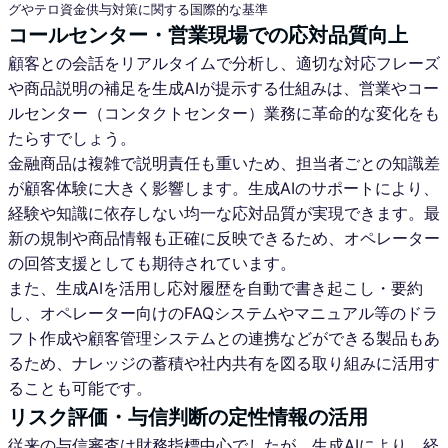
グやテロ資金供与対策に関する国際的な基準
コールセンター・営業現場での応対品質向上
顧客との会話をリアルタイムで分析し、適切な対応フレーズ
や商品説明の補足を生成AIが提示する仕組みは、営業やコー
ルセンター（コンタクトセンター）業務に革命的な変化をも
たらすでしょう。
金融商品は複雑で説明責任も重いため、担当者ごとの知識差
が顧客体験に大きく影響します。生成AIのサポートにより、
経験や知識に依存しない均一な応対品質が実現できます。最
新の規制や商品情報も正確に反映できるため、オペレーター
の回答支援としても期待されています。
また、生成AIを活用し応対履歴を自動で書き起こし・要約
し、オペレーター向けのFAQシステムやマニュアル等のドラ
フト作成や顧客管理システムとの連携などができる製品もあ
るため、ナレッジの蓄積や社内共有を図る取り組みに活用す
ることも可能です。
リスク評価・与信判断の定性情報の活用
従来の与信審査は財務指標中心でしたが、生成AIにより、経