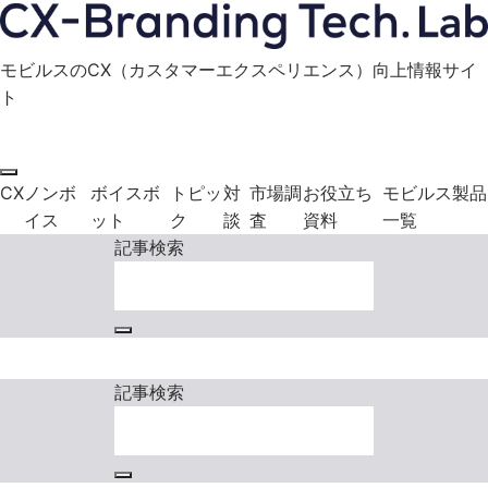
モビルスのCX（カスタマーエクスペリエンス）向上情報サイ
ト
モビルス製品に関する
お役立ち資料
お問い合わせ
ダウンロード
CX
ノンボ
ボイスボ
トピッ
対
市場調
お役立ち
モビルス製品
イス
ット
ク
談
査
資料
一覧
記事検索
モビルス製品に関する
お役立ち資料
お問い合わせ
ダウンロード
記事検索