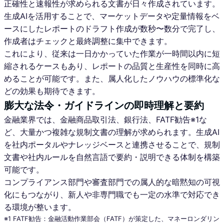
正確性と速報性が求められる文書が日々作成されています。
生成AIを活用することで、マーケットデータや定量情報をベ
ースにしたレポートのドラフト作成が数秒〜数分で完了し、
作成者はチェックと最終調整に集中できます。
これにより、従来は一日かかっていた作業が一時間以内に短
縮されるケースもあり、レポートの品質と生産性を同時に高
めることが可能です。また、属人化したノウハウの標準化な
どの効果も期待できます。
膨大な法令・ガイドラインの即時理解と要約
金融業界では、金融商品取引法、銀行法、FATF勧告※1な
ど、大量かつ複雑な規制文書の理解が求められます。生成AI
を社内ポータルやナレッジベースと連携させることで、規制
文書や社内ルールを自然言語で要約・説明できる体制を構築
可能です。
コンプライアンス部門や審査部門での属人的な暗黙知の可視
化にもつながり、新人や非専門職でも一定の水準で対応でき
る環境が整います。
※1 FATF勧告：金融活動作業部会（FATF）が策定した、マネーロンダリン