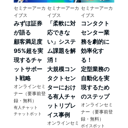
セミナーアーカ
セミナーアーカ
セミナーアーカ
イブス
イブス
イブス
みずほ証券
「柔軟に対
コンタクト
が語る
応できな
センター業
顧客満足度
い」システ
務を劇的に
95%超を実
ム課題を解
効率化す
現するチャ
消！
る！
ットサポー
大規模コン
定型業務の
ト戦略
タクトセン
自動化を実
オンラインセミ
ターにおけ
現するため
ナー（要事前登
る有人チャ
のステップ
録・無料）
オンラインセミ
ットリプレ
有人チャット
ナー（要事前登
チャットボット
イス事例
録・無料）
オンラインセミ
ボイスボット