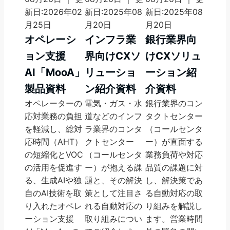
新日:2026年02
新日:2025年08
新日:2025年08
月25日
月20日
月20日
オペレーシ
インフラ業
銀行業界向
ョン支援
界向けCXソ
けCXソリュ
AI「MooA」
リューショ
ーション紹
製品資料
ン紹介資料
介資料
オペレーターの
電気・ガス・水
銀行業界のコン
応対業務の負担
道などのインフ
タクトセンター
を軽減し、総対
ラ業界のコンタ
（コールセンタ
応時間（AHT）
クトセンター
ー）が直面する
の短縮化とVOC
（コールセンタ
業務負荷や対応
の活用を促進す
ー）が抱える課
品質の課題に対
る、生成AIや独
題と、その解決
し、解決策であ
自のAI技術を取
策として注目さ
る自動対応の取
り入れたオペレ
れる自動対応の
り組みを解説し
ーション支援
取り組みについ
ます。営業時間