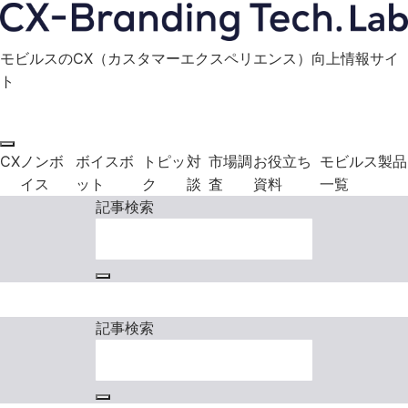
モビルスのCX（カスタマーエクスペリエンス）向上情報サイ
ト
モビルス製品に関する
お役立ち資料
お問い合わせ
ダウンロード
CX
ノンボ
ボイスボ
トピッ
対
市場調
お役立ち
モビルス製品
イス
ット
ク
談
査
資料
一覧
記事検索
モビルス製品に関する
お役立ち資料
お問い合わせ
ダウンロード
記事検索