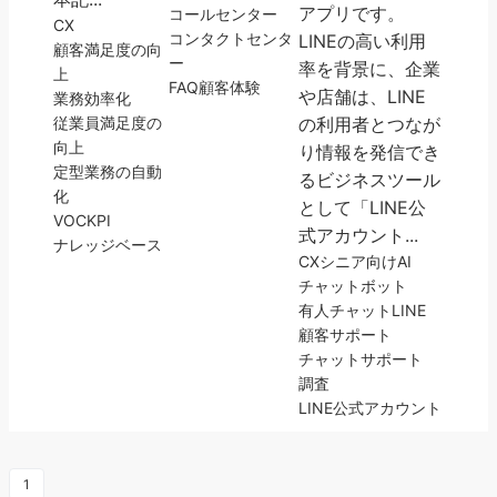
アプリです。
コールセンター
CX
コンタクトセンタ
LINEの高い利用
顧客満足度の向
ー
率を背景に、企業
上
FAQ
顧客体験
や店舗は、LINE
業務効率化
従業員満足度の
の利用者とつなが
向上
り情報を発信でき
定型業務の自動
るビジネスツール
化
として「LINE公
VOC
KPI
式アカウント...
ナレッジベース
CX
シニア向け
AI
チャットボット
有人チャット
LINE
顧客サポート
チャットサポート
調査
LINE公式アカウント
1