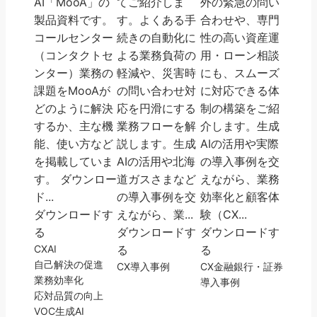
AI「MooA」の
てご紹介しま
外の緊急の問い
製品資料です。
す。よくある手
合わせや、専門
コールセンター
続きの自動化に
性の高い資産運
（コンタクトセ
よる業務負荷の
用・ローン相談
ンター）業務の
軽減や、災害時
にも、スムーズ
課題をMooAが
の問い合わせ対
に対応できる体
どのように解決
応を円滑にする
制の構築をご紹
するか、主な機
業務フローを解
介します。生成
能、使い方など
説します。生成
AIの活用や実際
を掲載していま
AIの活用や北海
の導入事例を交
す。 ダウンロー
道ガスさまなど
えながら、業務
ド...
の導入事例を交
効率化と顧客体
ダウンロードす
えながら、業...
験（CX...
る
ダウンロードす
ダウンロードす
CX
AI
る
る
自己解決の促進
CX
導入事例
CX
金融
銀行・証券
業務効率化
導入事例
応対品質の向上
VOC
生成AI