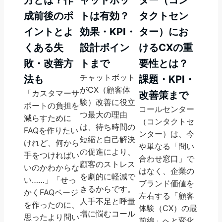
成前後のポ
トは有効？
タクトセン
イントとよ
効果・KPI・
ター）にお
くある失
設計ポイン
けるCXの重
敗・改善方
トまで
要性とは？
チャットボット
法も
課題・KPI・
がCX（顧客体
「カスタマーサ
改善策まで
験）改善に役立
ポートの負担を
コールセンター
つ最大の理由
減らすために
（コンタクトセ
は、待ち時間の
FAQを作りたい
ンター）は、今
短縮と自己解決
けれど、何から
や単なる「問い
の促進により、
手をつければい
合わせ窓口」で
顧客のストレス
いのかわからな
はなく、企業の
を劇的に軽減で
い……」「せっ
ブランド価値を
きるからです。
かくFAQページ
左右する「顧客
人手不足と呼量
を作ったのに、
体験（CX）の最
増に悩むコール
思ったより問い
前線」へと変化