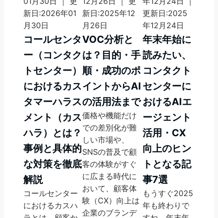
01月30日 ｜ 更
12月26日 ｜ 更
年12月24日 ｜
新日:2026年01
新日:2025年12
更新日:2025
月30日
月26日
年12月24日
コールセンタ
VOC分析と
年末年始に
ー（コンタク
は？目的・手
読みたい、
トセンター）
順・成功のポ
コンタクト
におけるカス
イントからAI
センターに
タマーハラス
の活用法まで
おけるAIエ
価格や機能だけ
メント（カス
ージェント
での差別化が難
ハラ）とは？
活用・CX
しい市場や、
事例と具体的
向上のヒン
SNSの普及で顧
な対策を徹底
トとなる記
客の体験がすぐ
に広まる時代に
解説
事7選
おいて、顧客体
コールセンター
もうすぐ2025
験（CX）向上は
におけるカスハ
年も終わりで
企業のブランデ
ラとは、顧客か
すね。年末年