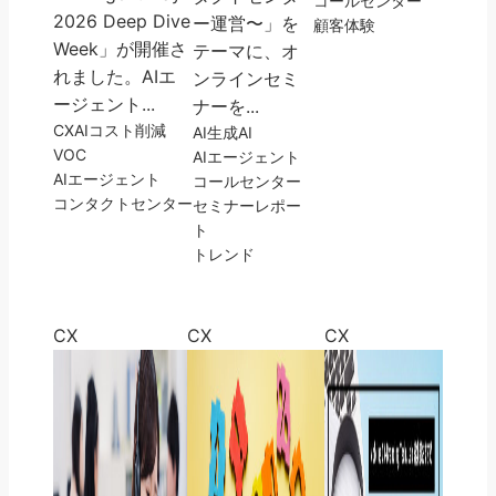
コールセンター
2026 Deep Dive
ー運営〜」を
顧客体験
Week」が開催さ
テーマに、オ
れました。AIエ
ンラインセミ
ージェント...
ナーを...
CX
AI
コスト削減
AI
生成AI
VOC
AIエージェント
AIエージェント
コールセンター
コンタクトセンター
セミナーレポー
ト
トレンド
CX
CX
CX