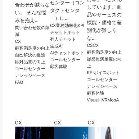
センター（コン
合わせが減らな
しています。商
タクトセンタ
い」 そんな悩
品やサービスの
ー）に...
みを抱え...
機能・価格で差
CX
業務効率化
KPI
問い合わせ数の削
別化が難しく
チャットボット
減
な...
有人チャット
CX
CS
CX
生成AI
顧客満足度の向上
顧客満足度の向上
AIチャットボット
自己解決の促進
従業員満足度の向
コールセンター
応対品質の向上
上
顧客体験
コールセンター
KPI
ボイスボット
ナレッジベース
コールセンター
FAQ
ナレッジベース
顧客体験
Visual-IVR
MooA
CX
CX
CX