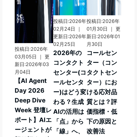
投稿日:2026年
投稿日:2026年
02月24日 ｜
01月30日 ｜ 更
更新日:2026年
新日:2026年01
02月25日
月30日
投稿日:2026年
2026年の
コールセン
03月05日 ｜ 更
コンタクト
ター（コン
新日:2026年03
月04日
センター(コ
タクトセン
【AI Agent
ールセンタ
ター）にお
Day 2026
ー)はどう変
ける応対品
Deep Dive
わる？生成
質とは？評
Week 登壇レ
AIの活用は
価指標・低
ポート】AIエ
「点」から
下の原因と
ージェントが
「線」へ、
改善法