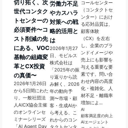
切り拓く、次
コールセンター
労働力不足
（コンタクトセ
世代コンタク
やカスハラ
ンター）におけ
トセンターの
対策への戦
る応対品質は、
必須要件〜コ
略的活用と
顧客体験
スト削減の先
（CX）を左右
は
し、企業のブラ
にある、VOC
2026年1月27
ンドイメージや
日、モビルス
基軸の組織変
売上にも影響を
株式会社は
革とCX投資
与える重要な要
「2025年の振
素です。問い合
の真価〜
り返りから読
わせ内容の高度
2026年1月26日
み解く、2026
化・複雑化、人
から5日間にわた
年の動向予
材不足・離職率
り、一般社団法
測〜市場・顧
増加によ...
人AICX協会主催
客・生成AIか
AI
のオンラインセ
ら考える、こ
顧客満足度の向上
ミナーシリーズ
れからのコン
AIエージェント
「AI Agent Day
タクトセンタ