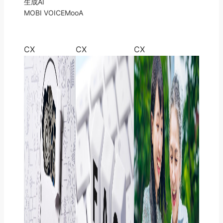
生成AI
MOBI VOICE
MooA
CX
CX
CX