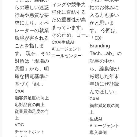
ィングや競争力
らの著しい迷惑
始のお休みに
強化に直結する
行為や悪質な要
入る方も多い
ため重要性が高
求により、オペ
かと思いま
まっています。
レーターの就業
す。 今回は、
そのため、コー...
環境が害される
「CX-
CX
AI
生成AI
ことを指しま
Branding
AIエージェント
す。 現在、その
Tech. Lab」の
コールセンター
対策は「現場の
記事の中か
我慢」から、明
ら、編集部が
確な切電基準に
厳選した年末
基づく「組...
年始にぜひ読
CX
AI
んでほしい...
顧客満足度の向上
CX
AI
応対品質の向上
顧客満足度の向
従業員満足度の向
上
上
生成AI
VOC
AIエージェント
チャットボット
導入事例