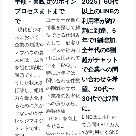
手順・実践
定のポイン
2025】60代
プロセスま
トまで
以上のLINEの
ユーザーが自ら
で
利用率が約7
情報を探して解
現代ビジネ
割に到達、5
決できる仕組み
スにおいて、
年で1割増加。
として、顧客サ
企業の知識や
全年代の6割
ービスや社内向
ノウハウの属
けに活用されて
超がチャット
人化は、成長
いる「FAQ」。
を阻む深刻な
で企業への問
特に近年では、
課題です。こ
い合わせを希
問い合わせ件数
うした状況を
の削減やサポー
望、20代〜
打破し、組織
ト業務の効率化
力を最大化す
30代では7割
への貢献から、
るために欠か
に。
顧客体験
せないのがナ
LINEは日本国内
（CX）を向上
レッジマネジ
で月間9,800万人
させる...
メントです。
※が利用するSNS
CX
チャットボット
本記...