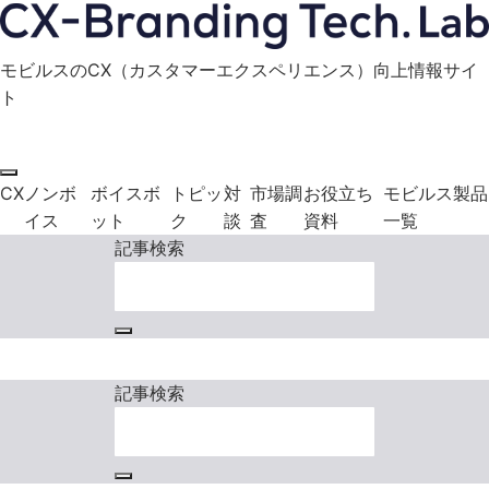
モビルスのCX（カスタマーエクスペリエンス）向上情報サイ
ト
モビルス製品に関する
お役立ち資料
お問い合わせ
ダウンロード
CX
ノンボ
ボイスボ
トピッ
対
市場調
お役立ち
モビルス製品
イス
ット
ク
談
査
資料
一覧
記事検索
モビルス製品に関する
お役立ち資料
お問い合わせ
ダウンロード
記事検索