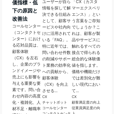
ユーザーが自ら
「CX（カスタ
価指標・低
情報を探して解
マーエクスペリ
下の原因と
決できる仕組み
エンス）」とい
改善法
として、顧客サ
う言葉をご存知
コールセンター
ービスや社内向
でしょうか？こ
（コンタクトセ
けに活用されて
れは、顧客が製
ンター）におけ
いる「FAQ」。
品やサービスに
る応対品質は、
特に近年では、
触れるすべての
顧客体験
問い合わせ件数
接点で得られる
（CX）を左右
の削減やサポー
総合的な体験価
し、企業のブラ
ト業務の効率化
値を指します。
ンドイメージや
への貢献から、
価格や機能だけ
売上にも影響を
顧客体験
では差別化が難
与える重要な要
（CX）を向上
しい現代におい
素です。問い合
させる...
て...
わせ内容の高度
CX
CX
化・複雑化、人
チャットボット
顧客満足度の向上
コールセンター
従業員満足度の向
材不足・離職率
コンタクトセンタ
上