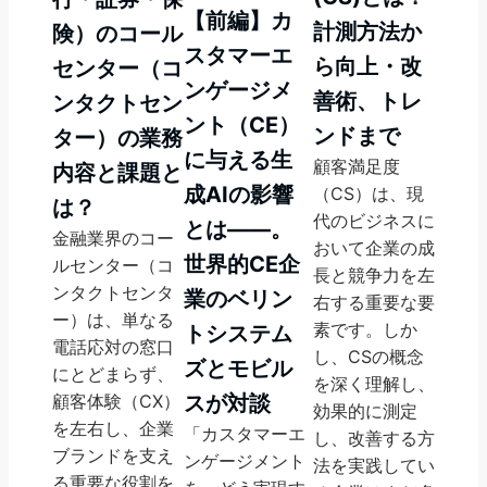
【前編】カ
計測方法か
険）のコール
スタマーエ
ら向上・改
センター（コ
ンゲージメ
善術、トレ
ンタクトセン
ント（CE）
ンドまで
ター）の業務
に与える生
顧客満足度
内容と課題と
成AIの影響
（CS）は、現
は？
代のビジネスに
とは――。
金融業界のコー
おいて企業の成
世界的CE企
ルセンター（コ
長と競争力を左
ンタクトセンタ
業のベリン
右する重要な要
ー）は、単なる
素です。しか
トシステム
電話応対の窓口
し、CSの概念
ズとモビル
にとどまらず、
を深く理解し、
顧客体験（CX）
スが対談
効果的に測定
を左右し、企業
「カスタマーエ
し、改善する方
ブランドを支え
ンゲージメント
法を実践してい
る重要な役割を