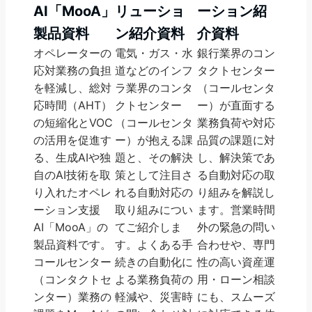
AI「MooA」
リューショ
ーション紹
製品資料
ン紹介資料
介資料
オペレーターの
電気・ガス・水
銀行業界のコン
応対業務の負担
道などのインフ
タクトセンター
を軽減し、総対
ラ業界のコンタ
（コールセンタ
応時間（AHT）
クトセンター
ー）が直面する
の短縮化とVOC
（コールセンタ
業務負荷や対応
の活用を促進す
ー）が抱える課
品質の課題に対
る、生成AIや独
題と、その解決
し、解決策であ
自のAI技術を取
策として注目さ
る自動対応の取
り入れたオペレ
れる自動対応の
り組みを解説し
ーション支援
取り組みについ
ます。営業時間
AI「MooA」の
てご紹介しま
外の緊急の問い
製品資料です。
す。よくある手
合わせや、専門
コールセンター
続きの自動化に
性の高い資産運
（コンタクトセ
よる業務負荷の
用・ローン相談
ンター）業務の
軽減や、災害時
にも、スムーズ