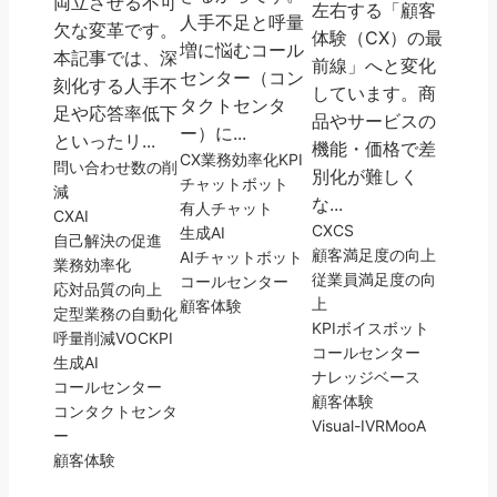
両立させる不可
左右する「顧客
人手不足と呼量
欠な変革です。
体験（CX）の最
増に悩むコール
本記事では、深
前線」へと変化
センター（コン
刻化する人手不
しています。商
タクトセンタ
足や応答率低下
品やサービスの
ー）に...
といったリ...
機能・価格で差
CX
業務効率化
KPI
問い合わせ数の削
別化が難しく
チャットボット
減
な...
有人チャット
CX
AI
CX
CS
生成AI
自己解決の促進
顧客満足度の向上
AIチャットボット
業務効率化
従業員満足度の向
コールセンター
応対品質の向上
上
顧客体験
定型業務の自動化
KPI
ボイスボット
呼量削減
VOC
KPI
コールセンター
生成AI
ナレッジベース
コールセンター
顧客体験
コンタクトセンタ
Visual-IVR
MooA
ー
顧客体験