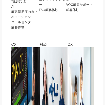
増加によ...
ー
VOC
顧客サポート
AI
FAQ
顧客体験
顧客体験
顧客満足度の向上
AIエージェント
コールセンター
顧客体験
CX
対談
CX