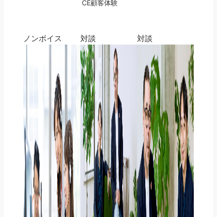
CE
顧客体験
ノンボイス
対談
対談