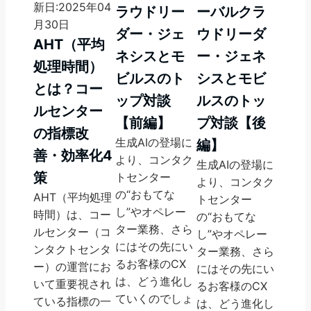
新日:2025年04
ラウドリー
ーバルクラ
月30日
ダー・ジェ
ウドリーダ
AHT（平均
ネシスとモ
ー・ジェネ
処理時間）
ビルスのト
シスとモビ
とは？コー
ップ対談
ルスのトッ
ルセンター
【前編】
プ対談【後
の指標改
生成AIの登場に
編】
善・効率化4
より、コンタク
生成AIの登場に
策
トセンター
より、コンタク
の“おもてな
AHT（平均処理
トセンター
し”やオペレー
時間）は、コー
の“おもてな
ター業務、さら
ルセンター（コ
し”やオペレー
にはその先にい
ンタクトセンタ
ター業務、さら
るお客様のCX
ー）の運営にお
にはその先にい
は、どう進化し
いて重要視され
るお客様のCX
ていくのでしょ
ている指標の一
は、どう進化し