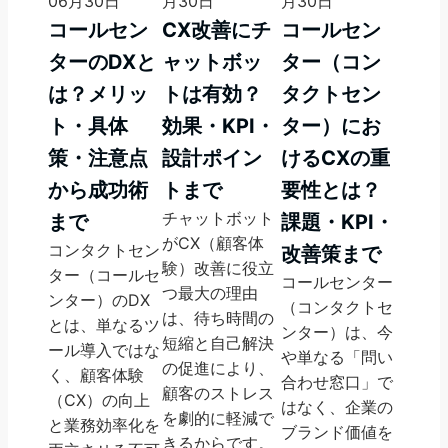
06月30日
月30日
月30日
コールセン
CX改善にチ
コールセン
ターのDXと
ャットボッ
ター（コン
は？メリッ
トは有効？
タクトセン
ト・具体
効果・KPI・
ター）にお
策・注意点
設計ポイン
けるCXの重
から成功術
トまで
要性とは？
チャットボット
まで
課題・KPI・
がCX（顧客体
コンタクトセン
改善策まで
験）改善に役立
ター（コールセ
コールセンター
つ最大の理由
ンター）のDX
（コンタクトセ
は、待ち時間の
とは、単なるツ
ンター）は、今
短縮と自己解決
ール導入ではな
や単なる「問い
の促進により、
く、顧客体験
合わせ窓口」で
顧客のストレス
（CX）の向上
はなく、企業の
を劇的に軽減で
と業務効率化を
ブランド価値を
きるからです。