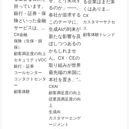
を、どう実現す
る企業はまだ多
担っています。
るのか」――。
くはありま...
銀行・証券・保
各社が追求する
CX
険といった金融
このテーマに、
カスタマーサクセ
サービスは、...
ス
生成AIの到来が
CX
金融
顧客体験
トレンド
新たな影響を及
保険（生保・損
ぼしつつあるの
保）
かもしれませ
顧客満足度の向上
ん。CX・CEの
セキュリティ
VOC
取り組みが世界
銀行・証券
最先端の米国に
コールセンター
コンタクトセンタ
本社を置き、“...
ー
CX
AI
顧客体験
顧客満足度の向上
従業員満足度の向
上
生成AI
カスタマーエンゲ
ージメント