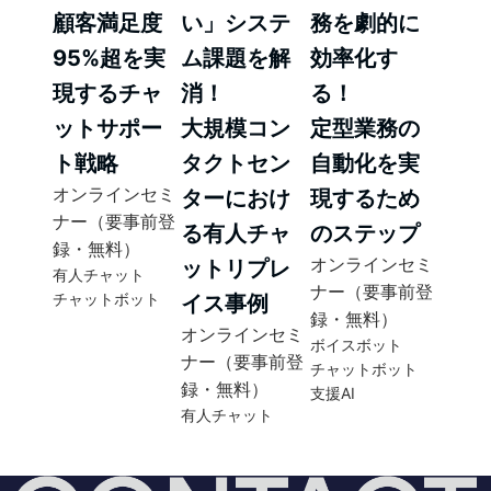
顧客満足度
い」システ
務を劇的に
95%超を実
ム課題を解
効率化す
現するチャ
消！
る！
ットサポー
大規模コン
定型業務の
ト戦略
タクトセン
自動化を実
オンラインセミ
ターにおけ
現するため
ナー（要事前登
る有人チャ
のステップ
録・無料）
オンラインセミ
ットリプレ
有人チャット
ナー（要事前登
チャットボット
イス事例
録・無料）
オンラインセミ
ボイスボット
ナー（要事前登
チャットボット
録・無料）
支援AI
有人チャット