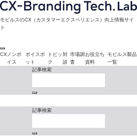
モビルスのCX（カスタマーエクスペリエンス）向上情報サイ
ト
モビルス製品に関する
お役立ち資料
お問い合わせ
ダウンロード
CX
ノンボ
ボイスボ
トピッ
対
市場調
お役立ち
モビルス製品
イス
ット
ク
談
査
資料
一覧
記事検索
モビルス製品に関する
お役立ち資料
お問い合わせ
ダウンロード
記事検索