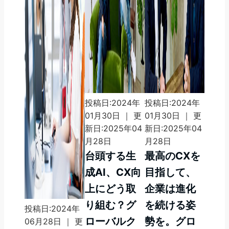
投稿日:2024年
投稿日:2024年
01月30日 ｜ 更
01月30日 ｜ 更
新日:2025年04
新日:2025年04
月28日
月28日
台頭する生
最高のCXを
成AI、CX向
目指して、
上にどう取
企業は進化
り組む？グ
を続ける姿
投稿日:2024年
ローバルク
勢を。グロ
06月28日 ｜ 更