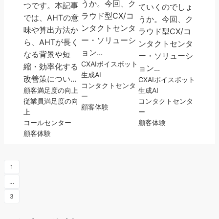
うか。今回、ク
つです。本記事
ていくのでしょ
ラウド型CX/コ
では、AHTの意
うか。今回、ク
ンタクトセンタ
味や算出方法か
ラウド型CX/コ
ー・ソリューシ
ら、AHTが長く
ンタクトセンタ
ョン...
なる背景や短
ー・ソリューシ
CX
AI
ボイスボット
縮・効率化する
ョン...
生成AI
改善策につい...
CX
AI
ボイスボット
コンタクトセンタ
顧客満足度の向上
生成AI
ー
従業員満足度の向
コンタクトセンタ
顧客体験
上
ー
コールセンター
顧客体験
顧客体験
1
…
3