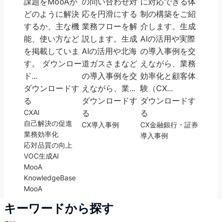
課題をMooAが
の問い合わせ対
に対応できる体
どのように解決
応を円滑にする
制の構築をご紹
するか、主な機
業務フローを解
介します。生成
能、使い方など
説します。生成
AIの活用や実際
を掲載していま
AIの活用や北海
の導入事例を交
す。 ダウンロー
道ガスさまなど
えながら、業務
ド...
の導入事例を交
効率化と顧客体
ダウンロードす
えながら、業...
験（CX...
る
ダウンロードす
ダウンロードす
CX
AI
る
る
自己解決の促進
CX
導入事例
CX
金融
銀行・証券
業務効率化
導入事例
応対品質の向上
VOC
生成AI
MooA
KnowledgeBase
MooA
キーワードから探す